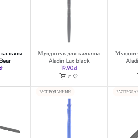
 кальяна
Мундштук для кальяна
Мундшту
Bear
Aladin Lux black
Aladi
zł
19.90
zł
РАСПРОДАННЫЙ
РАСПРОДА