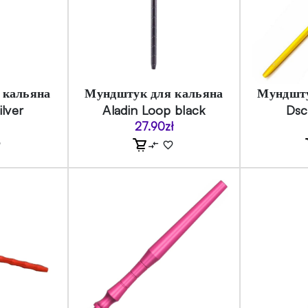
 кальяна
Мундштук для кальяна
Мундшту
ilver
Aladin Loop black
Dsc
27.90
zł