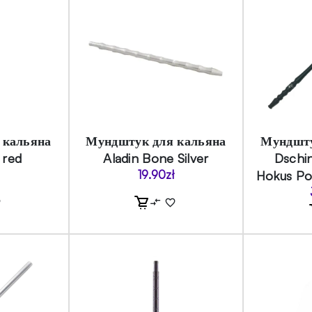
 кальяна
Мундштук для кальяна
Мундшту
 red
Aladin Bone Silver
Dschin
19.90
zł
Hokus Po