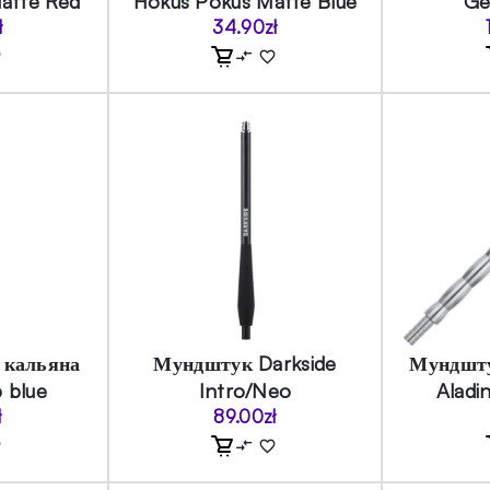
atte Red
Hokus Pokus Matte Blue
Ge
ł
34.90
zł
 кальяна
Мундштук Darkside
Мундшту
 blue
Intro/Neo
Aladi
ł
89.00
zł