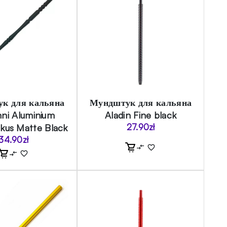
к для кальяна
Мундштук для кальяна
ni Aluminium
Aladin Fine black
kus Matte Black
27.90
zł
34.90
zł