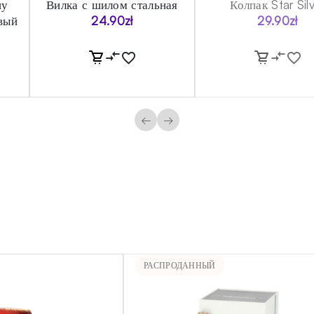
шу
Вилка с шилом стальная
Колпак Star Sil
вый
24.90
zł
29.90
zł
←
→
РАСПРОДАННЫЙ