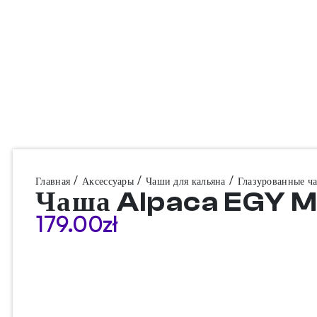
/
/
/
Главная
Аксессуары
Чаши для кальяна
Глазурованные ч
Чаша Alpaca EGY 
179.00
zł