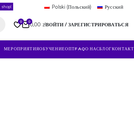
Polski
(
Польский
)
Русский
 shop!
0
0
0,00 zł
ВОЙТИ / ЗАРЕГИСТРИРОВАТЬСЯ
МЕРОПРИЯТИЯ
ОБУЧЕНИЕ
ОПТ
FAQ
О НАС
БЛОГ
КОНТАКТ