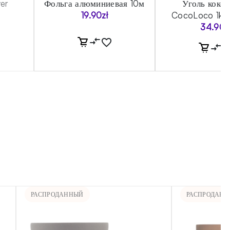
ver
Фольга алюминиевая 10м
Уголь коко
19.90
zł
CocoLoco 1kg
34.90
z
РАСПРОДАННЫЙ
РАСПРОДАН