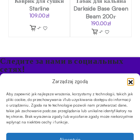
Коврик для сушки
Табак для кальяна
Starline
Darkside Base Green
109.00
zł
Beam 200г
190.00
zł
Следите за нами в социальных
сетях!
Будьте в курсе акций и новостей в Кальяне
Zarządzaj zgodą
Aby zapewnić jak najlepsze wrażenia, korzystamy z technologii, takich jak
ПРОДУКТЫ
pliki cookie, do przechowywania i/lub uzyskiwania dostępu do informacji
o urządzeniu. Zgoda na te technologie pozwoli nam przetwarzać dane,
Кальяны
Чаши
Угли и розжиг
Продукты безникотиновые
takie jak zachowanie podczas przeglądania lub unikalne identyfikatory na
ИНФОРМАЦИЯ
tej stronie. Brak wyrażenia zgody lub wycofanie zgody może niekorzystnie
АКЦИИ
FAQ
Фирмы
Правила работы магазина
Политика
wpłynąć na niektóre cechy i funkcje.
конфиденциальности
УСЛУГИ
Akceptuję