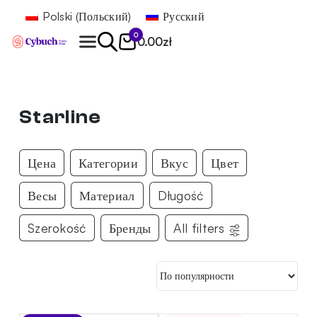
Polski
(
Польский
)
Русский
0
0.00
zł
Найти
Starline
Цена
Категории
Вкус
Цвет
Весы
Материал
Długość
Szerokość
Бренды
All filters