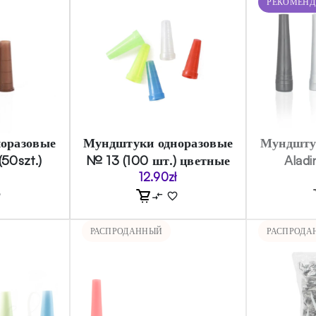
РЕКОМЕН
оразовые
Мундштуки одноразовые
Мундшту
(50szt.)
№ 13 (100 шт.) цветные
Aladi
12.90
zł
РАСПРОДАННЫЙ
РАСПРОДА