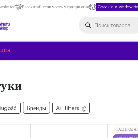
sletter
Рассчитай стоимость мероприятия
Check our worldwide
Поиск
товаров
КЦИЯ
туки
ługość
Бренды
All filters
РАСПРОДА