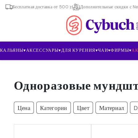
Бесплатная доставка от 500 zł
Дополнительные скидки с New
КАЛЬЯНЫ
▾
АКСЕССУАРЫ
▾
ДЛЯ КУРЕНИЯ
▾
ЧАИ
▾
ФИРМЫ
▾
А
Одноразовые мундш
Цена
Категории
Цвет
Материал
D