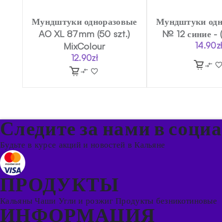
Мундштуки одноразовые
Мундштуки одн
AO XL 87mm (50 szt.)
№ 12 синие - 
MixColour
14.90
z
12.90
zł
Следите за нами в соци
Будьте в курсе акций и новостей в Кальяне
ПРОДУКТЫ
Кальяны
Чаши
Угли и розжиг
Продукты безникотиновые
ИНФОРМАЦИЯ