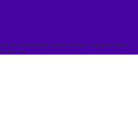
оить восхитительную сессию, которая порадует ваших
казать это.