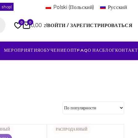
Polski
(
Польский
)
Русский
 shop!
0
0
0,00 zł
ВОЙТИ / ЗАРЕГИСТРИРОВАТЬСЯ
МЕРОПРИЯТИЯ
ОБУЧЕНИЕ
ОПТ
FAQ
О НАС
БЛОГ
КОНТАКТ
ННЫЙ
РАСПРОДАННЫЙ