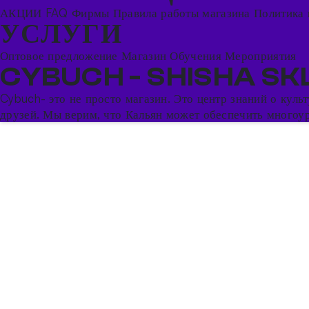
АКЦИИ
FAQ
Фирмы
Правила работы магазина
Политика 
УСЛУГИ
Оптовое предложение
Магазин
Обучения
Мероприятия
CYBUCH - SHISHA SK
Cybuch- это не просто магазин. Это центр знаний о кул
друзей. Мы верим, что Кальян может обеспечить многоуро