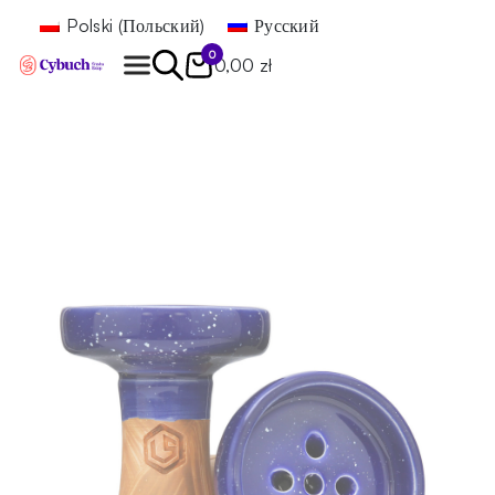
Polski
(
Польский
)
Русский
0
0,00 zł
Найти