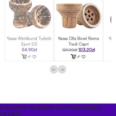
er
Чаша Werkbund Turkish
Чаша Olla Bowl Roma
Чаш
Spot 2.0
Tradi Capri
54.90
zł
zł
103.20
zł
129.00
Первоначальная
Текущая
цена
цена:
составляла
103.20zł.
129.00zł.
←
→
Следите за нами в социальных
сетях!