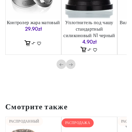
Контролер жара матовый
Уплотнитель под чашу
Вилка
29.90
zł
стандартный
силиконовый N1 черный
4.90
zł
←
→
Смотрите также
РАСПРОДАННЫЙ
РАСП
РАСПРОДАЖА