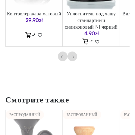
Контролер жара матовый
Уплотнитель под чашу
Вилка
)
29.90
zł
стандартный
силиконовый N1 черный
4.90
zł
←
→
Смотрите также
РАСПРОДАННЫЙ
РАСПРОДАННЫЙ
РАСП