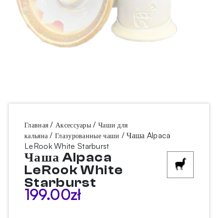
/
/
Главная
Аксессуары
Чаши для
/
/ Чаша Alpaca
кальяна
Глазурованные чаши
LeRook White Starburst
Чаша Alpaca
LeRook White
Starburst
199.00
zł