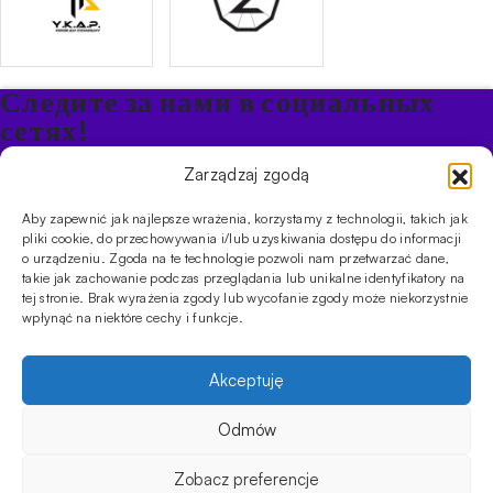
Следите за нами в социальных
сетях!
Будьте в курсе акций и новостей в Кальяне
Zarządzaj zgodą
Aby zapewnić jak najlepsze wrażenia, korzystamy z technologii, takich jak
ПРОДУКТЫ
pliki cookie, do przechowywania i/lub uzyskiwania dostępu do informacji
o urządzeniu. Zgoda na te technologie pozwoli nam przetwarzać dane,
Кальяны
Чаши
Угли и розжиг
Продукты безникотиновые
takie jak zachowanie podczas przeglądania lub unikalne identyfikatory na
ИНФОРМАЦИЯ
tej stronie. Brak wyrażenia zgody lub wycofanie zgody może niekorzystnie
АКЦИИ
FAQ
Фирмы
Правила работы магазина
Политика
wpłynąć na niektóre cechy i funkcje.
конфиденциальности
УСЛУГИ
Akceptuję
Оптовое предложение
Магазин
Обучения
Мероприятия
CYBUCH - SHISHA SKLEP
Odmów
Cybuch- это не просто магазин. Это центр знаний о культуре
кальяна, и с помощью наших гидов вы сможете устроить
Zobacz preferencje