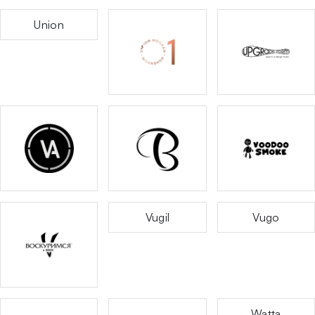
Union
Vugil
Vugo
Watta