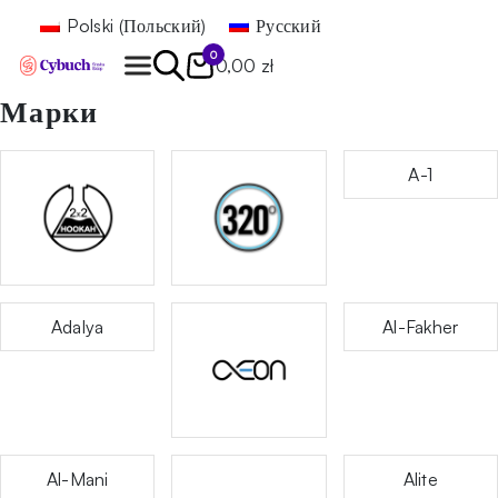
Polski
(
Польский
)
Русский
0
0,00 zł
Марки
Найти
A-1
Adalya
Al-Fakher
Al-Mani
Alite