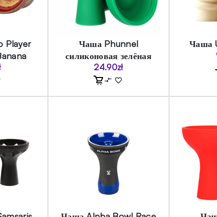
 Player
Чаша Phunnel
Чаша 
Banana
силиконовая зелёная
ł
24.90
zł
Samsaris
Чаша Alpha Bowl Race
Чаш