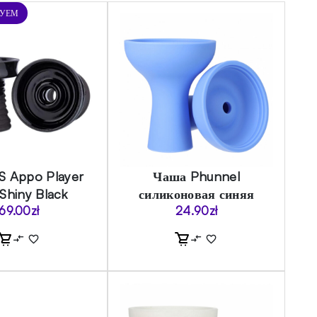
ДУЕМ
S Appo Player
Чаша Phunnel
 Shiny Black
силиконовая синяя
69.00
zł
24.90
zł