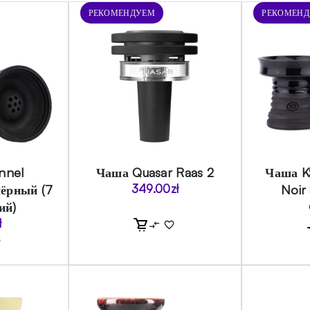
РЕКОМЕНДУЕМ
РЕКОМЕН
nnel
Чаша Quasar Raas 2
Чаша K
чёрный (7
349.00
zł
Noir
ий)
ł