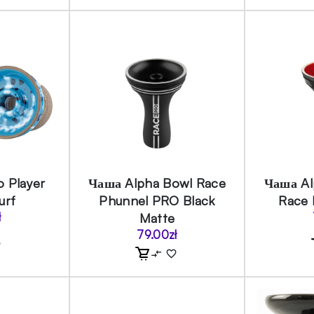
79.00zł.
 Player
Чаша Alpha Bowl Race
Чаша Al
urf
Phunnel PRO Black
Race 
ł
Matte
79.00
zł