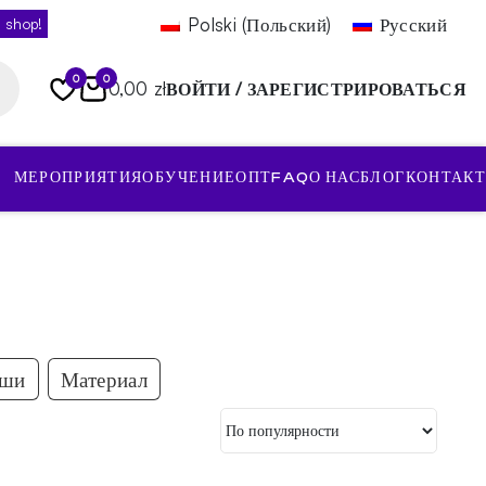
Polski
(
Польский
)
Русский
 shop!
0
0
0,00 zł
ВОЙТИ / ЗАРЕГИСТРИРОВАТЬСЯ
МЕРОПРИЯТИЯ
ОБУЧЕНИЕ
ОПТ
FAQ
О НАС
БЛОГ
КОНТАКТ
аши
Материал