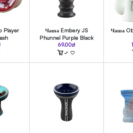
 Player
Чаша Embery JS
Чаша Ob
ash
Phunnel Purple Black
ł
69.00
zł