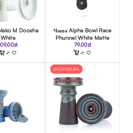
lako M Doosha
Чаша Alpha Bowl Race
White
Phunnel White Matte
109.00
zł
79.00
zł
РАСПРОДАЖА