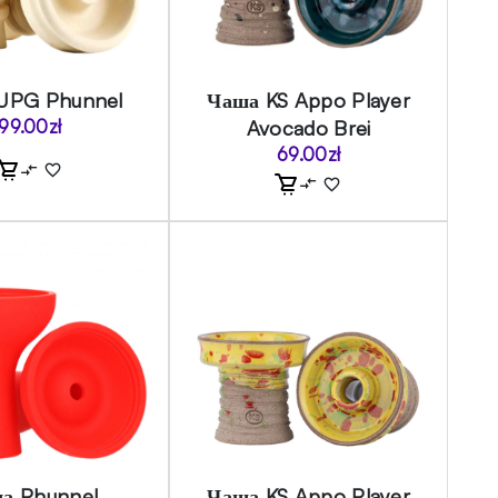
UPG Phunnel
Чаша KS Appo Player
99.00
zł
Avocado Brei
69.00
zł
а Phunnel
Чаша KS Appo Player