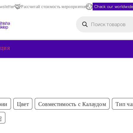
sletter
Рассчитай стоимость мероприятия
Check our worldwide
Поиск
товаров
КЦИЯ
рии
Цвет
Совместимость с Калаудом
Тип ч