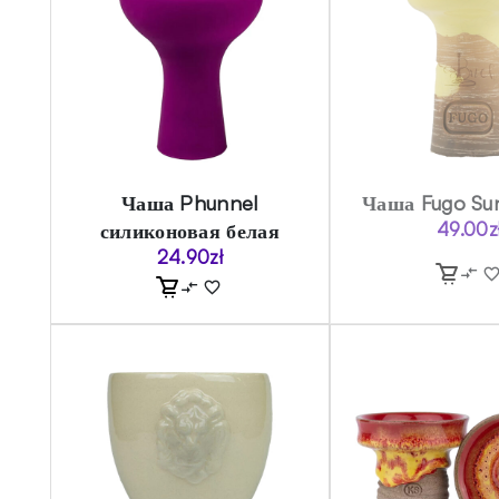
Чаша Phunnel
Чаша Fugo Su
силиконовая белая
49.00
z
24.90
zł