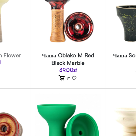
n Flower
Чаша Oblako M Red
Чаша Sol
ł
Black Marble
39.00
zł