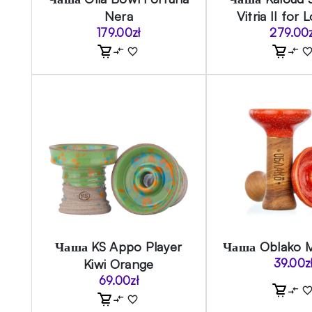
Nera
Vitria II for 
179.00
zł
279.00
Чаша KS Appo Player
Чаша Oblako 
Kiwi Orange
39.00
z
69.00
zł