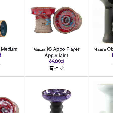
 Medium
Чаша KS Appo Player
Чаша Ob
ł
Apple Mint
69.00
zł