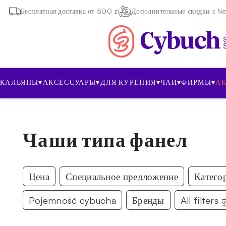
Бесплатная доставка от 500 zł
Дополнительные скидки с New
КАЛЬЯНЫ
▾
АКСЕССУАРЫ
▾
ДЛЯ КУРЕНИЯ
▾
ЧАИ
▾
ФИРМЫ
▾
А
Чаши типа фанел
Цена
Специальное предложение
Катего
Pojemność cybucha
Бренды
All filters