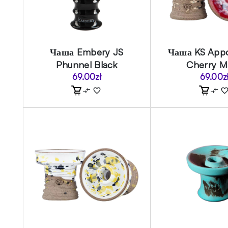
Чаша Embery JS
Чаша KS Appo
Phunnel Black
Cherry M
69.00
zł
69.00
z