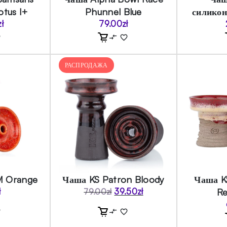
Lotus I+
Phunnel Blue
силико
zł
79.00
zł
РАСПРОДАЖА
M Orange
Чаша KS Patron Bloody
Чаша K
ł
R
39.50
zł
79.00
zł
Первоначальная
Текущая
цена
цена:
составляла
39.50zł.