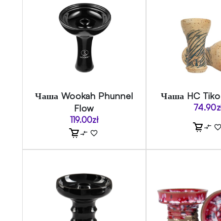
Чаша Wookah Phunnel
Чаша HC Tiko
Flow
74.90
z
119.00
zł