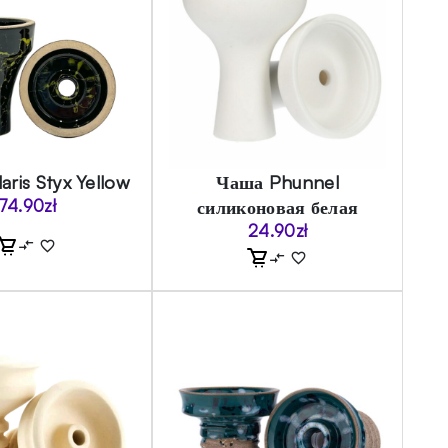
aris Styx Yellow
Чаша Phunnel
74.90
zł
силиконовая белая
24.90
zł