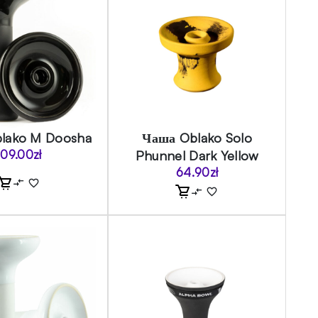
lako M Doosha
Чаша Oblako Solo
109.00
zł
Phunnel Dark Yellow
64.90
zł