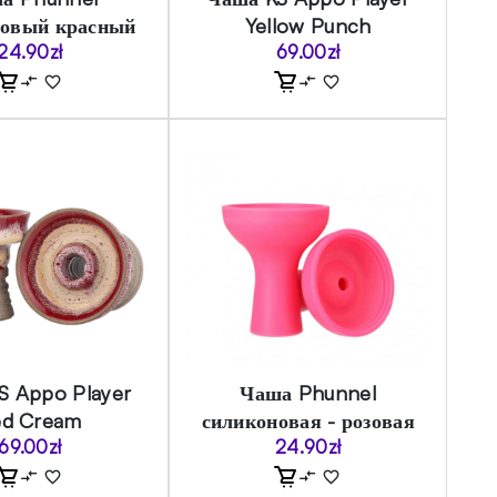
новый красный
Yellow Punch
24.90
zł
69.00
zł
S Appo Player
Чаша Phunnel
ed Cream
силиконовая - розовая
69.00
zł
24.90
zł