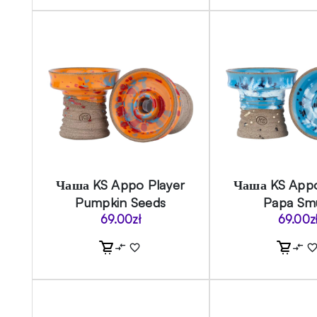
Чаша KS Appo Player
Чаша KS Appo
Pumpkin Seeds
Papa Sm
69.00
zł
69.00
z