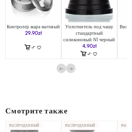
Контролер жара матовый
Уплотнитель под чашу
Вилка
29.90
zł
стандартный
силиконовый N1 черный
4.90
zł
←
→
Смотрите также
РАСПРОДАННЫЙ
РАСПРОДАННЫЙ
РАСП