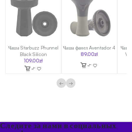
Чаша Starbuzz Phunnel
Чаша фанел Aventador 4
Чаша
Black Silicon
89.00
zł
V2A
109.00
zł
←
→
Следите за нами в социальных