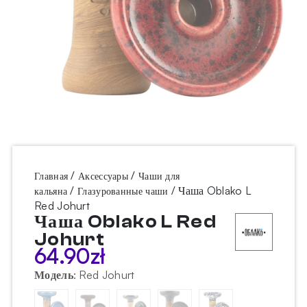
/
/
Главная
Аксессуары
Чаши для
/
/ Чаша Oblako L
кальяна
Глазурованные чаши
Red Johurt
Чаша Oblako L Red
Johurt
64.90
zł
Модель
:
Red Johurt