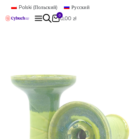
Polski
(
Польский
)
Русский
0
0,00 zł
Найти