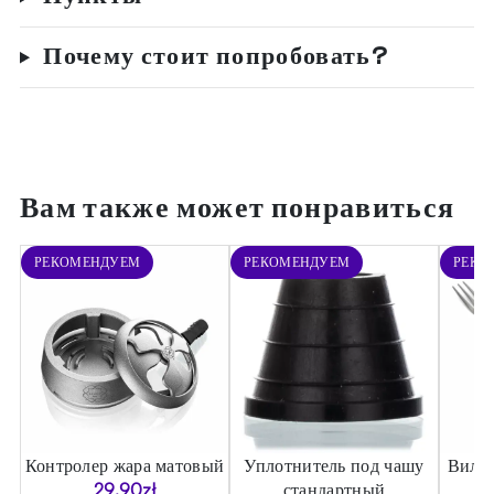
Почему стоит попробовать?
Вам также может понравиться
РЕКОМЕНДУЕМ
РЕКОМЕНДУЕМ
РЕКО
Контролер жара матовый
Уплотнитель под чашу
Вилка
)
29.90
zł
стандартный