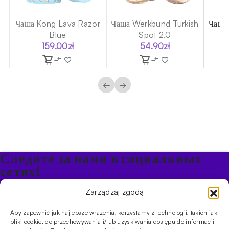
sh
Чаша Kong Lava Razor
Чаша Werkbund Turkish
Чаша 
Blue
Spot 2.0
159.00
zł
54.90
zł
←
→
Следите за нами в социальных
сетях!
Будьте в курсе акций и новостей в Кальяне
Zarządzaj zgodą
Aby zapewnić jak najlepsze wrażenia, korzystamy z technologii, takich jak
ПРОДУКТЫ
pliki cookie, do przechowywania i/lub uzyskiwania dostępu do informacji