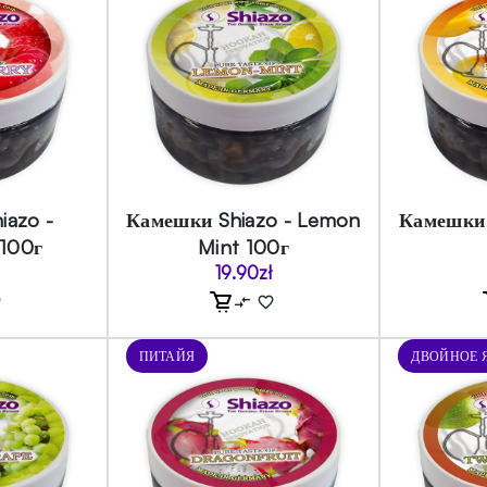
iazo -
Камешки Shiazo - Lemon
Камешки 
 100г
Mint 100г
19.90
zł
ПИТАЙЯ
ДВОЙНОЕ 