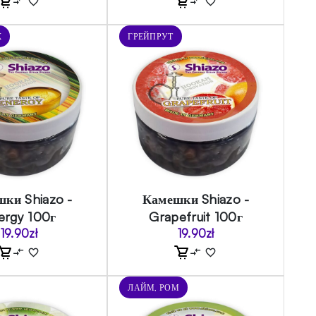
К
ГРЕЙПРУТ
ки Shiazo -
Камешки Shiazo -
ergy 100г
Grapefruit 100г
19.90
zł
19.90
zł
ЛАЙМ, РОМ