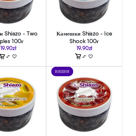
 Shiazo - Two
Камешки Shiazo - Ice
ples 100г
Shock 100г
19.90
zł
19.90
zł
ВИШНЯ