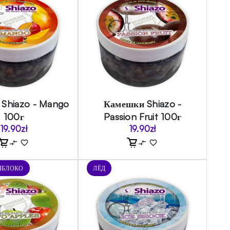
Shiazo - Mango
Камешки Shiazo -
100г
Passion Fruit 100г
19.90
zł
19.90
zł
ЯБЛОКО
ЛЁД