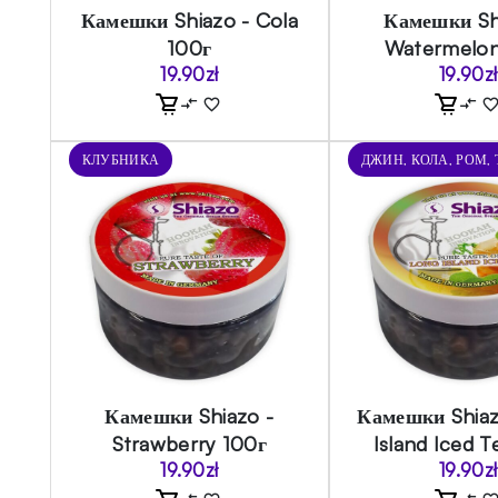
Камешки Shiazo - Cola
Камешки Sh
100г
Watermelon
19.90
zł
19.90
zł
КЛУБНИКА
ДЖИН, КОЛА, РОМ,
Камешки Shiazo -
Камешки Shiaz
Strawberry 100г
Island Iced T
19.90
zł
19.90
zł