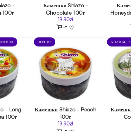
iazo -
Камешки Shiazo -
Камеш
 100г
Chocolate 100г
Honeyd
19.90
zł
 ТЕКИЛА
ПЕРСИК
АНАНАС, 
o - Long
Камешки Shiazo - Peach
Камешки
ea 100г
100г
Co
19.90
zł