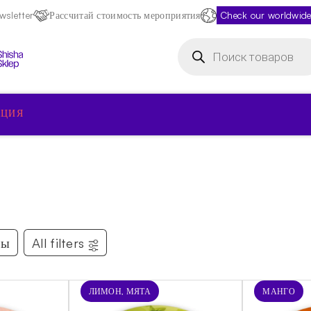
sletter
Рассчитай стоимость мероприятия
Check our worldwide
Поиск
товаров
КЦИЯ
ды
All filters
ЛИМОН, МЯТА
МАНГО