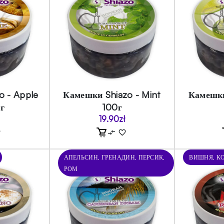
o - Apple
Камешки Shiazo - Mint
Камешки
г
100г
19.90
zł
АПЕЛЬСИН, ГРЕНАДИН, ПЕРСИК,
ВИШНЯ, КО
РОМ