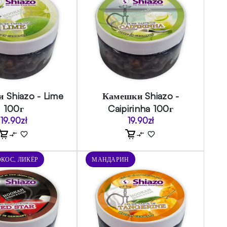
 Shiazo - Lime
Камешки Shiazo -
100г
Caipirinha 100г
19.90
zł
19.90
zł
КОС, ЛИКЁР
МАНДАРИН