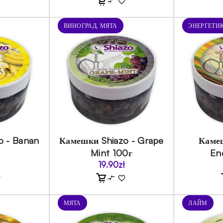
ВИНОГРАД, МЯТА
ЭНЕРГЕТИ
o - Banan
Камешки Shiazo - Grape
Камеш
Mint 100г
En
19.90
zł
МЯТА
ЛАЙМ