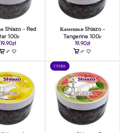
 Shiazo - Red
Камешки Shiazo -
tar 100г
Tangerine 100г
19.90
zł
19.90
zł
ГУАВА