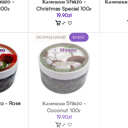
iazo -
Камешки Shiazo -
Камешки 
100г
Christmas Special 100г
19.90
zł
РАСПРОДАННЫЙ
КОКОС
o - Rose
Камешки Shiazo -
Coconut 100г
19.90
zł