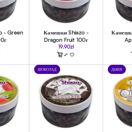
o - Green
Камешки Shiazo -
Камешки
00г
Dragon Fruit 100г
Ap
19.90
zł
ШОКОЛАД
ДЫНЯ