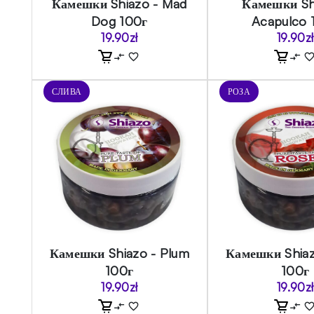
Камешки Shiazo - Mad
Камешки Sh
Dog 100г
Acapulco 
19.90
zł
19.90
zł
СЛИВА
РОЗА
Камешки Shiazo - Plum
Камешки Shiaz
100г
100г
19.90
zł
19.90
zł