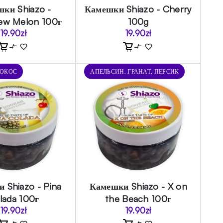
ки Shiazo -
Камешки Shiazo - Cherry
ew Melon 100г
100g
19.90
zł
19.90
zł
КОКОС
АПЕЛЬСИН, ГРАНАТ, ПЕРСИК
 Shiazo - Pina
Камешки Shiazo - X on
lada 100г
the Beach 100г
19.90
zł
19.90
zł