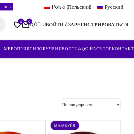
Polski
(
Польский
)
Русский
 shop!
0
0
0,00 zł
ВОЙТИ / ЗАРЕГИСТРИРОВАТЬСЯ
МЕРОПРИЯТИЯ
ОБУЧЕНИЕ
ОПТ
FAQ
О НАС
БЛОГ
КОНТАКТ
МАРАКУЙЯ