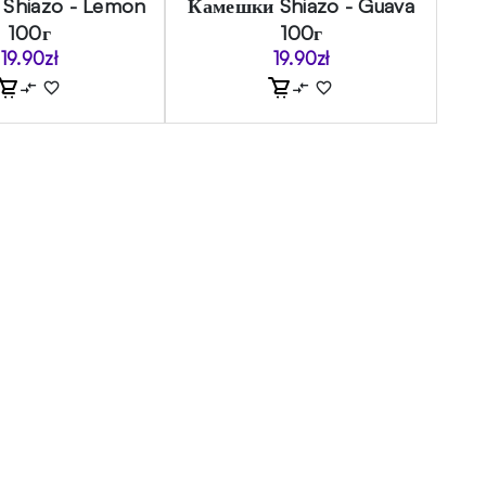
Shiazo - Lemon
Камешки Shiazo - Guava
100г
100г
19.90
zł
19.90
zł