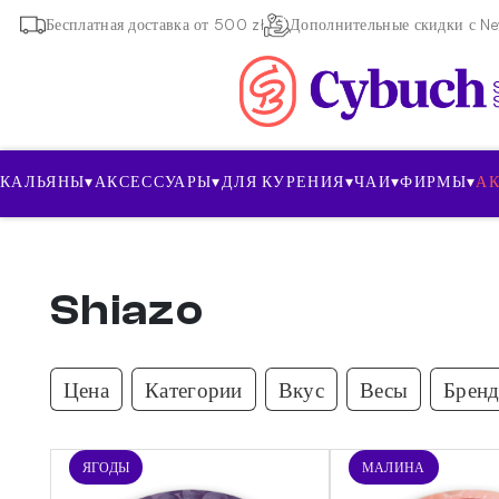
Бесплатная доставка от 500 zł
Дополнительные скидки с New
КАЛЬЯНЫ
▾
АКСЕССУАРЫ
▾
ДЛЯ КУРЕНИЯ
▾
ЧАИ
▾
ФИРМЫ
▾
А
Shiazo
Цена
Категории
Вкус
Весы
Брен
ЯГОДЫ
МАЛИНА