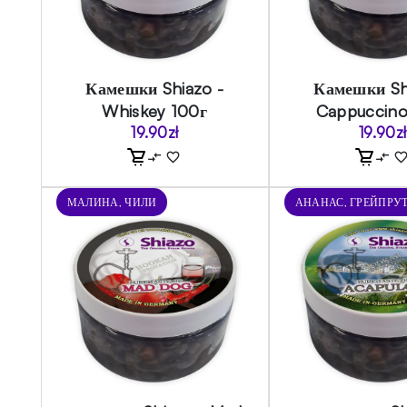
Камешки Shiazo -
Камешки Sh
Whiskey 100г
Cappuccino
19.90
zł
19.90
zł
МАЛИНА, ЧИЛИ
АНАНАС, ГРЕЙПРУ