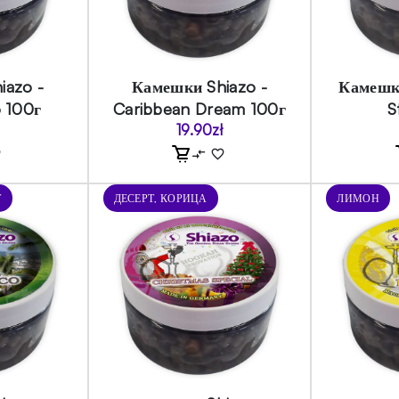
iazo -
Камешки Shiazo -
Камешки
 100г
Caribbean Dream 100г
S
19.90
zł
Т
ДЕСЕРТ, КОРИЦА
ЛИМОН