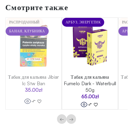
Смотрите также
РАСПРОДАННЫЙ
АРБУЗ, ЭНЕРГЕТИК
РАСП
БАНАН, КЛУБНИКА
АРБУ
Табак для кальяна Jibiar
Табак для кальяна
Табак
Ic Stw Ban
Fumelo Dark - Waterbull
35.00
zł
50g
65.00
zł
←
→