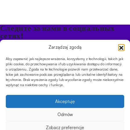
Следите за нами в социальных
сетях!
Будьте в курсе акций и новостей в Кальяне
Zarządzaj zgodą
Aby zapewnić jak najlepsze wrażenia, korzystamy z technologii, takich jak
ПРОДУКТЫ
pliki cookie, do przechowywania i/lub uzyskiwania dostępu do informacji
o urządzeniu. Zgoda na te technologie pozwoli nam przetwarzać dane,
Кальяны
Чаши
Угли и розжиг
Продукты безникотиновые
takie jak zachowanie podczas przeglądania lub unikalne identyfikatory na
ИНФОРМАЦИЯ
tej stronie. Brak wyrażenia zgody lub wycofanie zgody może niekorzystnie
АКЦИИ
FAQ
Фирмы
Правила работы магазина
Политика
wpłynąć na niektóre cechy i funkcje.
конфиденциальности
УСЛУГИ
Akceptuję
Оптовое предложение
Магазин
Обучения
Мероприятия
CYBUCH - SHISHA SKLEP
Odmów
Cybuch- это не просто магазин. Это центр знаний о культуре
кальяна, и с помощью наших гидов вы сможете устроить
Zobacz preferencje