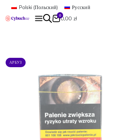
Polski
(
Польский
)
Русский
0
0,00 zł
Найти
АРБУЗ