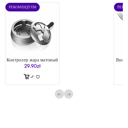
РЕКОМЕНДУЕМ
РЕКО
я
Контролер жара матовый
Вилка
г)
29.90
zł
←
→