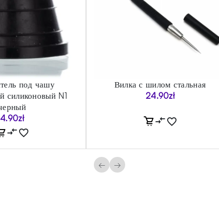
тель под чашу
Вилка с шилом стальная
й силиконовый N1
24.90
zł
черный
4.90
zł
←
→