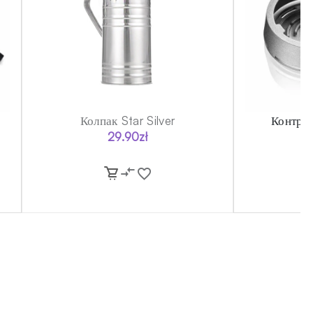
Колпак Star Silver
Контро
29.90
zł