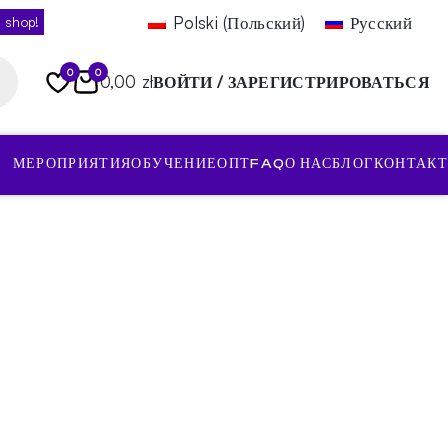
Polski
(
Польский
)
Русский
 shop!
0
0
0,00 zł
ВОЙТИ / ЗАРЕГИСТРИРОВАТЬСЯ
МЕРОПРИЯТИЯ
ОБУЧЕНИЕ
ОПТ
FAQ
О НАС
БЛОГ
КОНТАКТ