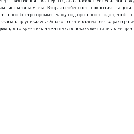
т два назначения - во-первых, оно способствует усилению в
м чашам типа маста. Вторая особенность покрытия - защита о
статочно быстро промыть чашу под проточной водой, чтобы п
 экземпляр уникален. Однако все они отличаются характерным
ами, в то время как нижняя часть показывает глину в ее про