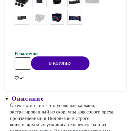
В наличии
Количество
В КОРЗИНУ
товара
Уголь
для
кальяна
Crown
Описание
1kg
(26mm)
Crown premium - это уголь для кальяна,
экстрагированный из скорлупы кокосового ореха,
произведенный в Индонезии в строго
контролируемых условиях, исключительно из