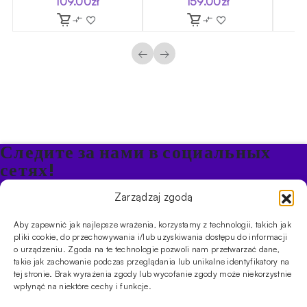
109.00
zł
159.00
zł
льная
←
→
Следите за нами в социальных
сетях!
Будьте в курсе акций и новостей в Кальяне
Zarządzaj zgodą
Aby zapewnić jak najlepsze wrażenia, korzystamy z technologii, takich jak
ПРОДУКТЫ
pliki cookie, do przechowywania i/lub uzyskiwania dostępu do informacji
o urządzeniu. Zgoda na te technologie pozwoli nam przetwarzać dane,
Кальяны
Чаши
Угли и розжиг
Продукты безникотиновые
takie jak zachowanie podczas przeglądania lub unikalne identyfikatory na
ИНФОРМАЦИЯ
tej stronie. Brak wyrażenia zgody lub wycofanie zgody może niekorzystnie
АКЦИИ
FAQ
Фирмы
Правила работы магазина
Политика
wpłynąć na niektóre cechy i funkcje.
конфиденциальности