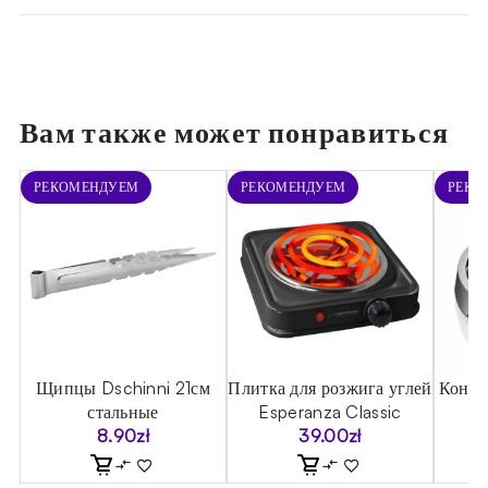
Вам также может понравиться
РЕКОМЕНДУЕМ
РЕКОМЕНДУЕМ
РЕКО
Щипцы Dschinni 21см
Плитка для розжига углей
Контр
стальные
Esperanza Classic
8.90
zł
39.00
zł