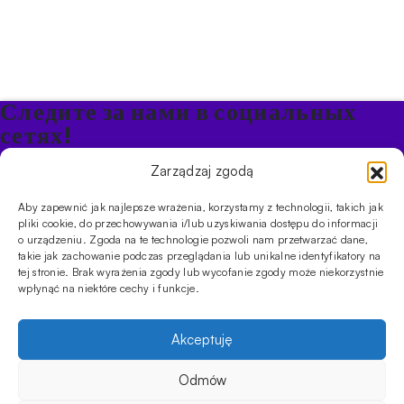
Следите за нами в социальных
сетях!
Будьте в курсе акций и новостей в Кальяне
Zarządzaj zgodą
Aby zapewnić jak najlepsze wrażenia, korzystamy z technologii, takich jak
ПРОДУКТЫ
pliki cookie, do przechowywania i/lub uzyskiwania dostępu do informacji
o urządzeniu. Zgoda na te technologie pozwoli nam przetwarzać dane,
Кальяны
Чаши
Угли и розжиг
Продукты безникотиновые
takie jak zachowanie podczas przeglądania lub unikalne identyfikatory na
ИНФОРМАЦИЯ
tej stronie. Brak wyrażenia zgody lub wycofanie zgody może niekorzystnie
АКЦИИ
FAQ
Фирмы
Правила работы магазина
Политика
wpłynąć na niektóre cechy i funkcje.
конфиденциальности
УСЛУГИ
Akceptuję
Оптовое предложение
Магазин
Обучения
Мероприятия
CYBUCH - SHISHA SKLEP
Odmów
Количество
24.90
zł
В наличии
В КОРЗИНУ
Cybuch- это не просто магазин. Это центр знаний о культуре
товара