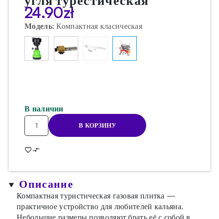
угля турестическая
24.90
zł
Модель
:
Компактная класическая
В наличии
Количество
В КОРЗИНУ
товара
Плитка
для
розжига
угля
Описание
турестическая
Компактная туристическая газовая плитка —
практичное устройство для любителей кальяна.
Небольшие размеры позволяют брать её с собой в