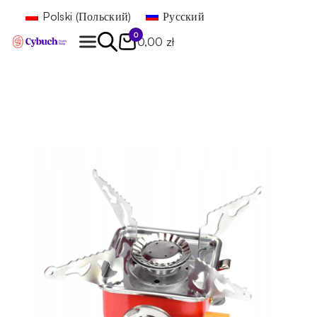
Polski
(
Польский
)
Русский
0
0,00 zł
Найти