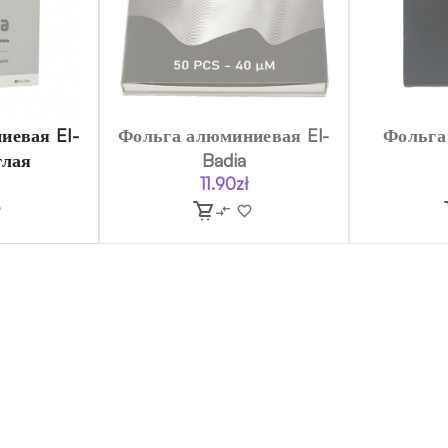
иевая El-
Фольга алюминиевая El-
Фольга
глая
Badia
11.90
zł