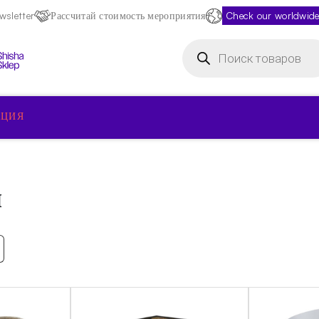
sletter
Рассчитай стоимость мероприятия
Check our worldwide
Поиск
товаров
КЦИЯ
я