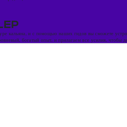
LEP
ьтуре кальяна, и с помощью наших гидов вы сможете устр
вневый, богатый опыт, и прилагаем все усилия, чтобы до