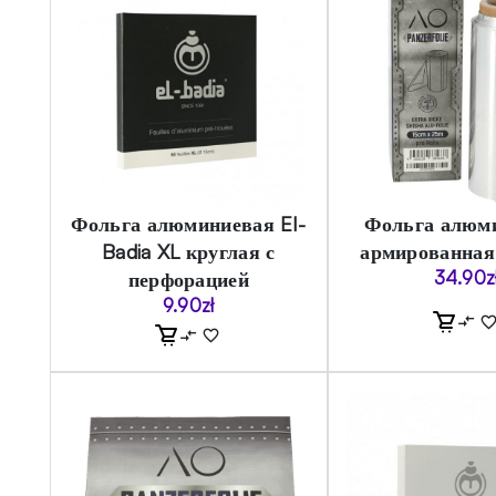
Фольга алюминиевая El-
Фольга алюм
Badia XL круглая с
армированная
перфорацией
34.90
z
9.90
zł