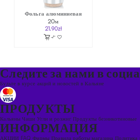
Фольга алюминиевая
20м
21.90
zł
Следите за нами в соци
Будьте в курсе акций и новостей в Кальяне
ПРОДУКТЫ
Кальяны
Чаши
Угли и розжиг
Продукты безникотиновые
ИНФОРМАЦИЯ
АКЦИИ
FAQ
Фирмы
Правила работы магазина
Политика 