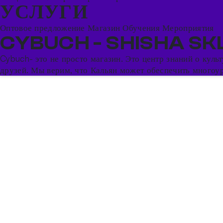
УСЛУГИ
Оптовое предложение
Магазин
Обучения
Мероприятия
CYBUCH - SHISHA SK
Cybuch- это не просто магазин. Это центр знаний о кул
друзей. Мы верим, что Кальян может обеспечить многоуро