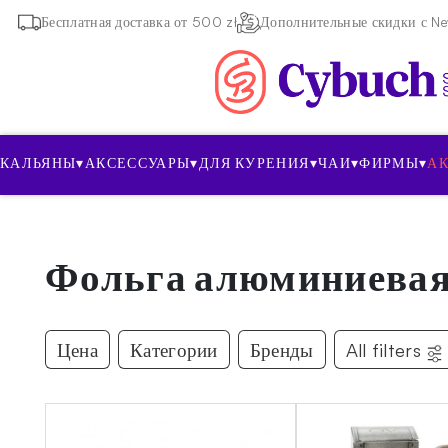
Бесплатная доставка от 500 zł
Дополнительные скидки с New
КАЛЬЯНЫ
▾
АКСЕССУАРЫ
▾
ДЛЯ КУРЕНИЯ
▾
ЧАИ
▾
ФИРМЫ
▾
А
Фольга алюминиева
Цена
Категории
Бренды
All filters