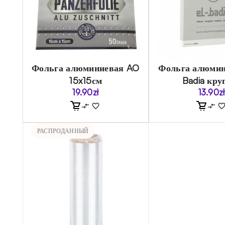
Фольга алюминиевая AO
Фольга алюмин
15x15см
Badia кру
19.90
zł
13.90
zł
РАСПРОДАННЫЙ