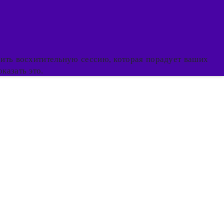
оить восхитительную сессию, которая порадует ваших
казать это.