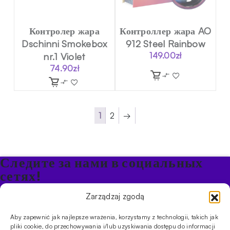
Контролер жара
Контроллер жара AO
Dschinni Smokebox
912 Steel Rainbow
nr.1 Violet
149.00
zł
74.90
zł
1
2
→
Следите за нами в социальных
сетях!
Будьте в курсе акций и новостей в Кальяне
Zarządzaj zgodą
Aby zapewnić jak najlepsze wrażenia, korzystamy z technologii, takich jak
ПРОДУКТЫ
pliki cookie, do przechowywania i/lub uzyskiwania dostępu do informacji