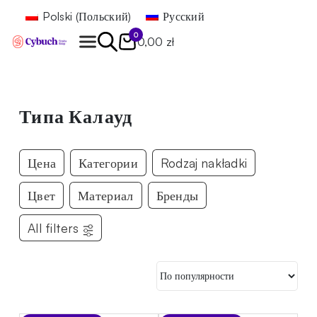
Polski
(
Польский
)
Русский
0
0,00 zł
Найти
Типа Калауд
Цена
Категории
Rodzaj nakładki
Цвет
Материал
Бренды
All filters