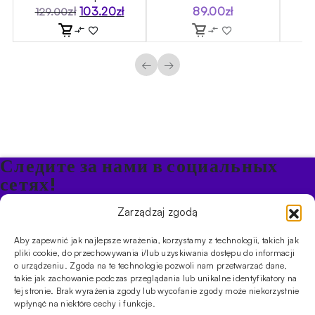
zł
103.20
zł
89.00
zł
129.00
Первоначальная
Текущая
цена
цена:
составляла
103.20zł.
129.00zł.
←
→
Следите за нами в социальных
сетях!
Будьте в курсе акций и новостей в Кальяне
Zarządzaj zgodą
Aby zapewnić jak najlepsze wrażenia, korzystamy z technologii, takich jak
ПРОДУКТЫ
pliki cookie, do przechowywania i/lub uzyskiwania dostępu do informacji
o urządzeniu. Zgoda na te technologie pozwoli nam przetwarzać dane,
Кальяны
Чаши
Угли и розжиг
Продукты безникотиновые
takie jak zachowanie podczas przeglądania lub unikalne identyfikatory na
ИНФОРМАЦИЯ
tej stronie. Brak wyrażenia zgody lub wycofanie zgody może niekorzystnie
АКЦИИ
FAQ
Фирмы
Правила работы магазина
Политика
wpłynąć na niektóre cechy i funkcje.