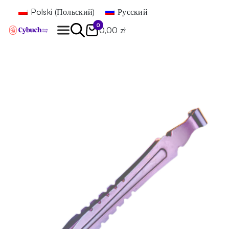
Polski
(
Польский
)
Русский
0
0,00 zł
Найти