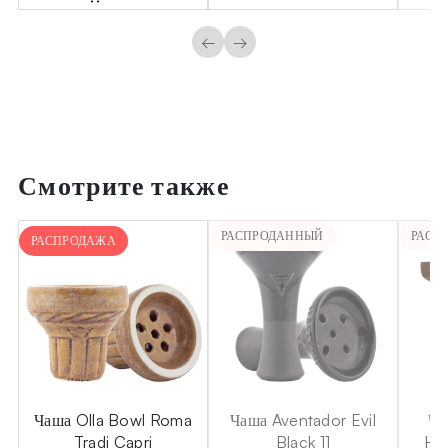
←
→
Смотрите также
РАСПРОДАННЫЙ
РАСП
РАСПРОДАЖА
sh
Чаша Olla Bowl Roma
Чаша Aventador Evil
Ча
Tradi Capri
Black 11
Ha