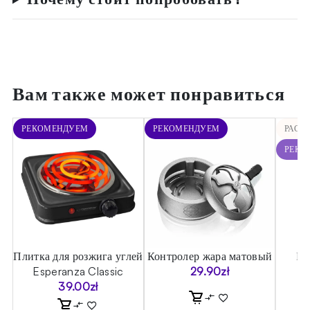
Вам также может понравиться
РЕКОМЕНДУЕМ
РЕКОМЕНДУЕМ
РАСП
РЕКО
ия
Плитка для розжига углей
Контролер жара матовый
Ко
r
Esperanza Classic
29.90
zł
39.00
zł