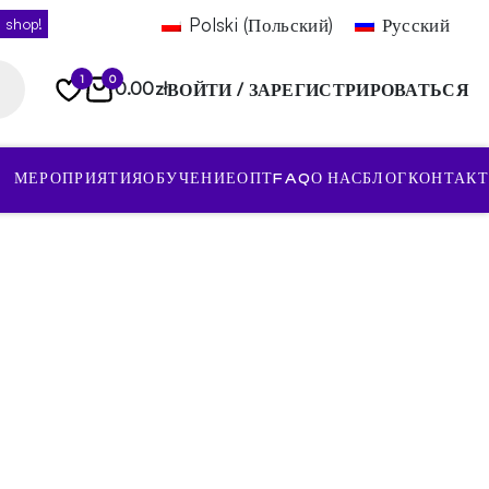
Polski
(
Польский
)
Русский
 shop!
1
0
0.00
zł
ВОЙТИ / ЗАРЕГИСТРИРОВАТЬСЯ
МЕРОПРИЯТИЯ
ОБУЧЕНИЕ
ОПТ
FAQ
О НАС
БЛОГ
КОНТАКТ