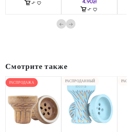
4.90
zł
←
→
Смотрите также
РАСПРОДАННЫЙ
РАСП
РАСПРОДАЖА