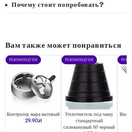
Почему стоит попробовать?
Вам также может понравиться
РЕКОМЕНДУЕМ
РЕКОМЕНДУЕМ
РЕКО
Контролер жара матовый
Уплотнитель под чашу
Вилка
29.90
zł
стандартный
силиконовый N1 черный