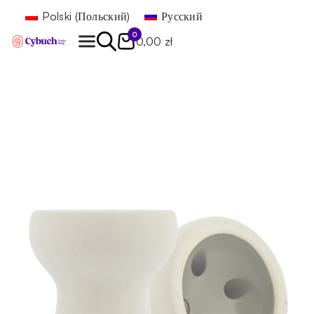
Polski
(
Польский
)
Русский
0
0,00 zł
Найти