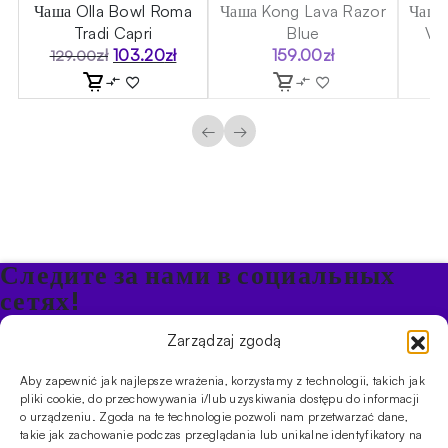
Чаша Olla Bowl Roma
Чаша Kong Lava Razor
Чаша
Tradi Capri
Blue
V2A
zł
103.20
zł
159.00
zł
129.00
Первоначальная
Текущая
цена
цена:
составляла
103.20zł.
129.00zł.
←
→
Следите за нами в социальных
сетях!
Будьте в курсе акций и новостей в Кальяне
Zarządzaj zgodą
Aby zapewnić jak najlepsze wrażenia, korzystamy z technologii, takich jak
ПРОДУКТЫ
pliki cookie, do przechowywania i/lub uzyskiwania dostępu do informacji
o urządzeniu. Zgoda na te technologie pozwoli nam przetwarzać dane,
Кальяны
Чаши
Угли и розжиг
Продукты безникотиновые
takie jak zachowanie podczas przeglądania lub unikalne identyfikatory na
ИНФОРМАЦИЯ