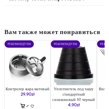
Вам также может понравиться
РЕКОМЕНДУЕМ
РЕКОМЕНДУЕМ
РЕКО
Контролер жара матовый
Уплотнитель под чашу
Вилка
29.90
zł
стандартный
силиконовый N1 черный
4.90
zł