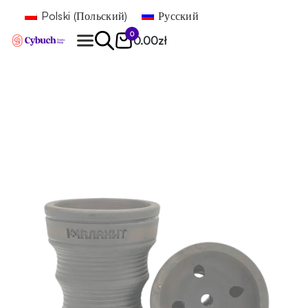
Polski
(
Польский
)
Русский
0
0.00
zł
Найти