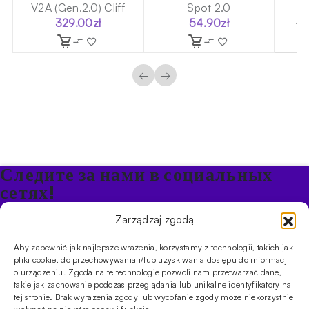
V2A (Gen.2.0) Cliff
Spot 2.0
329.00
zł
54.90
zł
12
←
→
Следите за нами в социальных
сетях!
Будьте в курсе акций и новостей в Кальяне
Zarządzaj zgodą
Aby zapewnić jak najlepsze wrażenia, korzystamy z technologii, takich jak
ПРОДУКТЫ
pliki cookie, do przechowywania i/lub uzyskiwania dostępu do informacji
o urządzeniu. Zgoda na te technologie pozwoli nam przetwarzać dane,
Кальяны
Чаши
Угли и розжиг
Продукты безникотиновые
takie jak zachowanie podczas przeglądania lub unikalne identyfikatory na
ИНФОРМАЦИЯ
tej stronie. Brak wyrażenia zgody lub wycofanie zgody może niekorzystnie
АКЦИИ
FAQ
Фирмы
Правила работы магазина
Политика