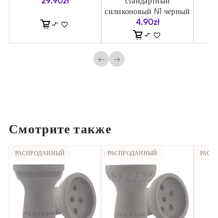
29.90
zł
стандартный
силиконовый N1 черный
4.90
zł
←
→
Смотрите также
РАСПРОДАННЫЙ
РАСПРОДАННЫЙ
РАСП