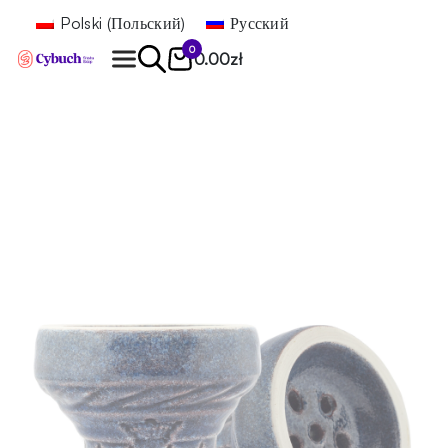
Polski
(
Польский
)
Русский
0
0.00
zł
Найти