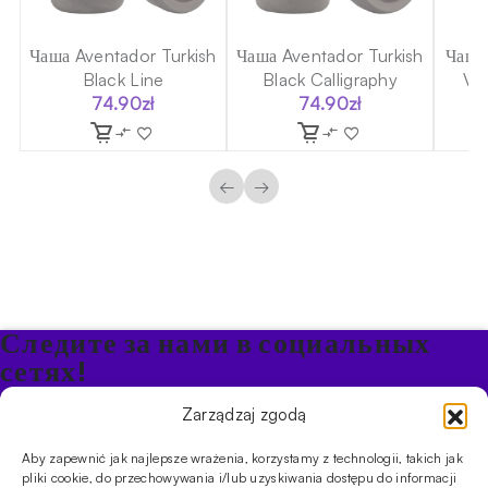
sh
Чаша Aventador Turkish
Чаша Aventador Turkish
Чаша
Black Line
Black Calligraphy
V2A
74.90
zł
74.90
zł
←
→
Следите за нами в социальных
сетях!
Будьте в курсе акций и новостей в Кальяне
Zarządzaj zgodą
Aby zapewnić jak najlepsze wrażenia, korzystamy z technologii, takich jak
ПРОДУКТЫ
pliki cookie, do przechowywania i/lub uzyskiwania dostępu do informacji