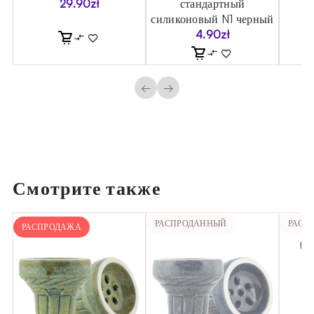
29.90
zł
стандартный
силиконовый N1 черный
4.90
zł
←
→
Смотрите также
РАСПРОДАННЫЙ
РАСП
РАСПРОДАЖА