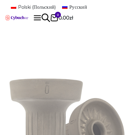
Polski
(
Польский
)
Русский
0
0.00
zł
Найти