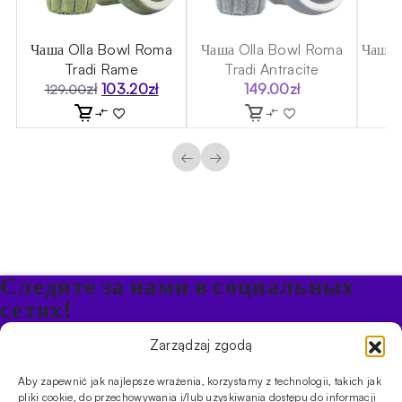
a
Чаша Olla Bowl Roma
Чаша Olla Bowl Roma
Чаша 
Tradi Rame
Tradi Antracite
zł
103.20
zł
149.00
zł
129.00
Первоначальная
Текущая
цена
цена:
составляла
103.20zł.
129.00zł.
←
→
Следите за нами в социальных
сетях!
Будьте в курсе акций и новостей в Кальяне
Zarządzaj zgodą
Aby zapewnić jak najlepsze wrażenia, korzystamy z technologii, takich jak
ПРОДУКТЫ
pliki cookie, do przechowywania i/lub uzyskiwania dostępu do informacji