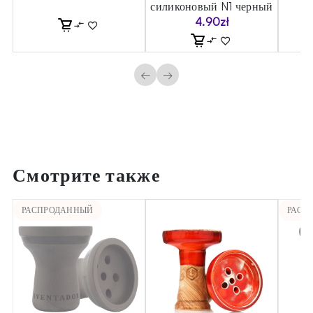
силиконовый N1 черный
4.90
zł
←
→
Смотрите также
РАСПРОДАННЫЙ
РАСП