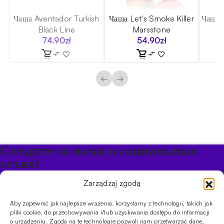
sh
Чаша Aventador Turkish
Чаша Let's Smoke Killer
Чаша 
Black Line
Marsstone
74.90
zł
54.90
zł
←
→
Следите за нами в социальных
сетях!
Будьте в курсе акций и новостей в Кальяне
Zarządzaj zgodą
Aby zapewnić jak najlepsze wrażenia, korzystamy z technologii, takich jak
ПРОДУКТЫ
pliki cookie, do przechowywania i/lub uzyskiwania dostępu do informacji
o urządzeniu. Zgoda na te technologie pozwoli nam przetwarzać dane,
Кальяны
Чаши
Угли и розжиг
Продукты безникотиновые