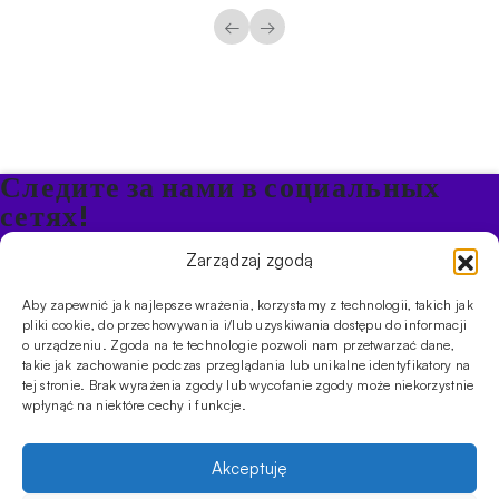
←
→
Следите за нами в социальных
сетях!
Будьте в курсе акций и новостей в Кальяне
Zarządzaj zgodą
Aby zapewnić jak najlepsze wrażenia, korzystamy z technologii, takich jak
ПРОДУКТЫ
pliki cookie, do przechowywania i/lub uzyskiwania dostępu do informacji
o urządzeniu. Zgoda na te technologie pozwoli nam przetwarzać dane,
Кальяны
Чаши
Угли и розжиг
Продукты безникотиновые
takie jak zachowanie podczas przeglądania lub unikalne identyfikatory na
ИНФОРМАЦИЯ
tej stronie. Brak wyrażenia zgody lub wycofanie zgody może niekorzystnie
АКЦИИ
FAQ
Фирмы
Правила работы магазина
Политика
wpłynąć na niektóre cechy i funkcje.
конфиденциальности
УСЛУГИ
Akceptuję
Оптовое предложение
Магазин
Обучения
Мероприятия