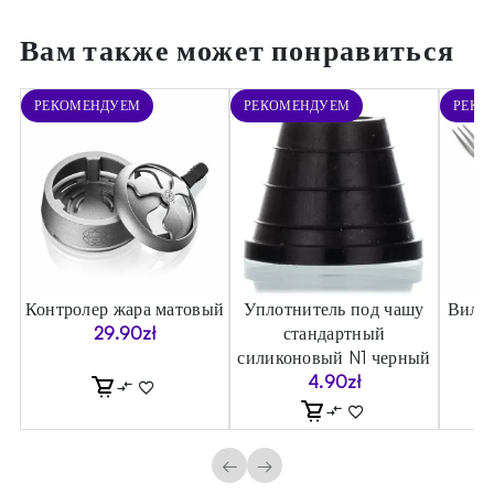
Вам также может понравиться
РЕКОМЕНДУЕМ
РЕКОМЕНДУЕМ
РЕКО
Контролер жара матовый
Уплотнитель под чашу
Вилка
29.90
zł
стандартный
силиконовый N1 черный
4.90
zł
←
→