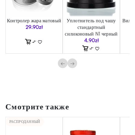
Контролер жара матовый
Уплотнитель под чашу
Вилка
29.90
zł
стандартный
силиконовый N1 черный
4.90
zł
←
→
Смотрите также
РАСПРОДАННЫЙ