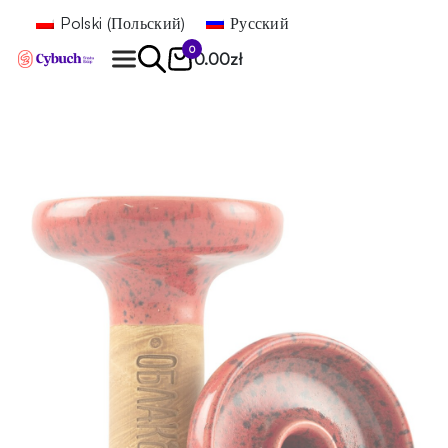
Polski
(
Польский
)
Русский
0
0.00
zł
Найти