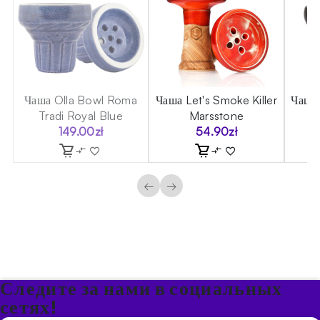
a
Чаша Olla Bowl Roma
Чаша Let's Smoke Killer
Чаша
Tradi Royal Blue
Marsstone
149.00
zł
54.90
zł
←
→
Следите за нами в социальных
сетях!