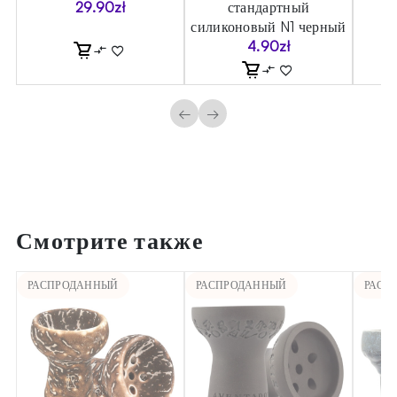
29.90
zł
стандартный
силиконовый N1 черный
4.90
zł
←
→
Смотрите также
РАСПРОДАННЫЙ
РАСПРОДАННЫЙ
РАСП