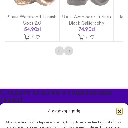
Чаша Werkbund Turkish
Чаша Aventador Turkish
Чаша
Spot 2.0
Black Calligraphy
T
54.90
zł
74.90
zł
льная
←
→
Следите за нами в социальных
сетях!
Будьте в курсе акций и новостей в Кальяне
Zarządzaj zgodą
Aby zapewnić jak najlepsze wrażenia, korzystamy z technologii, takich jak
ПРОДУКТЫ
pliki cookie, do przechowywania i/lub uzyskiwania dostępu do informacji