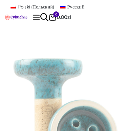
Polski
(
Польский
)
Русский
0
0.00
zł
Найти