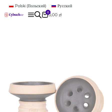
Polski
(
Польский
)
Русский
0
0,00 zł
Найти