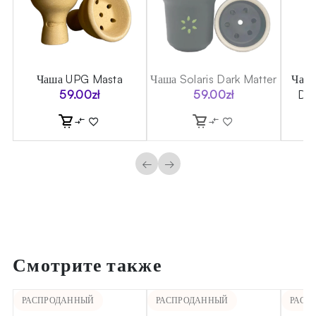
e
Чаша UPG Masta
Чаша Solaris Dark Matter
Чаша
59.00
zł
59.00
zł
Des
←
→
Смотрите также
РАСПРОДАННЫЙ
РАСПРОДАННЫЙ
РАСП