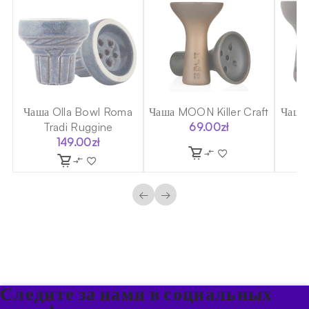
r
Чаша Olla Bowl Roma
Чаша MOON Killer Craft
Чаша 
Tradi Ruggine
69.00
zł
149.00
zł
←
→
Следите за нами в социальных