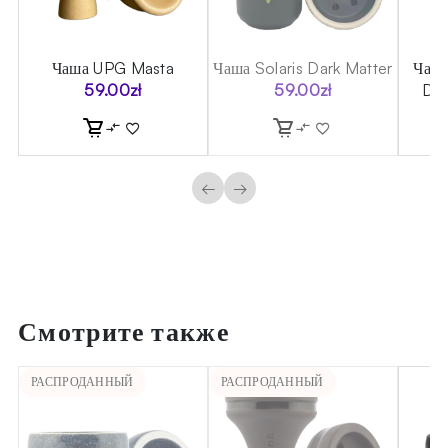
e
Чаша UPG Masta
Чаша Solaris Dark Matter
Чаша
59.00
zł
59.00
zł
Des
←
→
Смотрите также
РАСПРОДАННЫЙ
РАСПРОДАННЫЙ