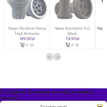
el
Чаша Olla Bowl Roma
Чаша Aventador Evil
Чаша
Tradi Antracite
Black
149.00
zł
74.90
zł
←
→
Следите за нами в социальных
сетях!
Будьте в курсе акций и новостей в Кальяне
Zarządzaj zgodą