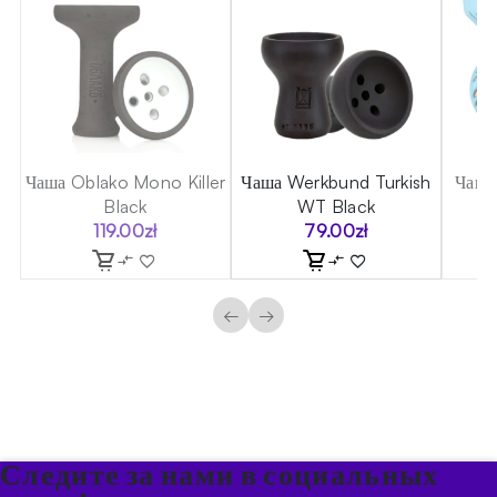
t
Чаша Oblako Mono Killer
Чаша Werkbund Turkish
Чаша
Black
WT Black
119.00
zł
79.00
zł
←
→
Следите за нами в социальных