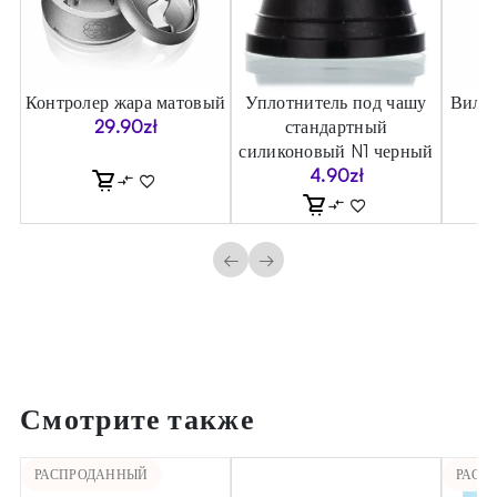
Контролер жара матовый
Уплотнитель под чашу
Вилка
29.90
zł
стандартный
силиконовый N1 черный
4.90
zł
←
→
Смотрите также
РАСПРОДАННЫЙ
РАСП