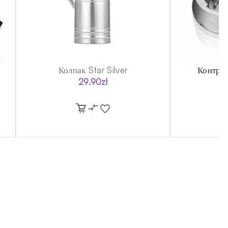
Колпак Star Silver
Контро
29.90
zł