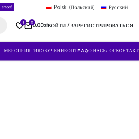
Polski
(
Польский
)
Русский
 shop!
1
0
0.00
zł
ВОЙТИ / ЗАРЕГИСТРИРОВАТЬСЯ
МЕРОПРИЯТИЯ
ОБУЧЕНИЕ
ОПТ
FAQ
О НАС
БЛОГ
КОНТАКТ