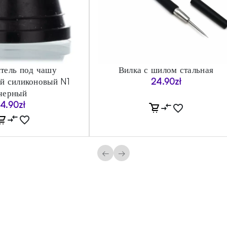
тель под чашу
Вилка с шилом стальная
й силиконовый N1
24.90
zł
черный
4.90
zł
←
→