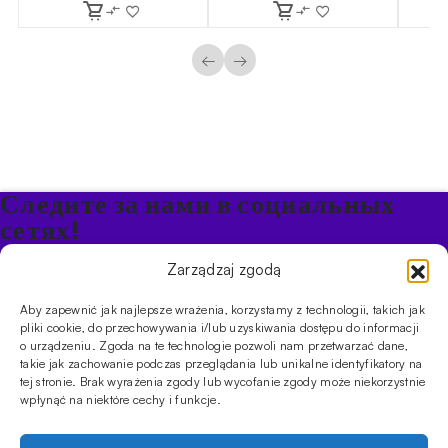
←
→
Следите за нами в социальных
сетях!
Будьте в курсе акций и новостей в Кальяне
Zarządzaj zgodą
Aby zapewnić jak najlepsze wrażenia, korzystamy z technologii, takich jak
ПРОДУКТЫ
pliki cookie, do przechowywania i/lub uzyskiwania dostępu do informacji
o urządzeniu. Zgoda na te technologie pozwoli nam przetwarzać dane,
Кальяны
Чаши
Угли и розжиг
Продукты безникотиновые
takie jak zachowanie podczas przeglądania lub unikalne identyfikatory na
ИНФОРМАЦИЯ
tej stronie. Brak wyrażenia zgody lub wycofanie zgody może niekorzystnie
АКЦИИ
FAQ
Фирмы
Правила работы магазина
Политика
wpłynąć na niektóre cechy i funkcje.
конфиденциальности
УСЛУГИ