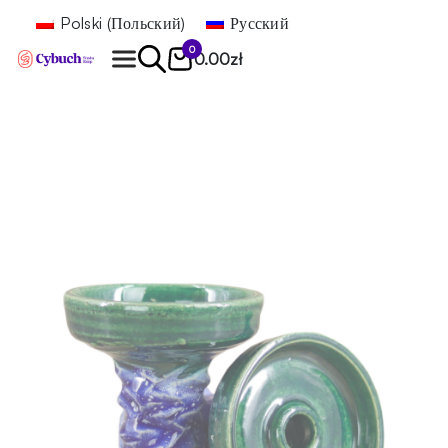
Polski
(
Польский
)
Русский
0
0.00
zł
Найти