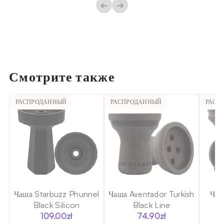
←
→
Смотрите также
РАСПРОДАННЫЙ
РАСПРОДАННЫЙ
РАСП
a
Чаша Starbuzz Phunnel
Чаша Aventador Turkish
Чаш
Black Silicon
Black Line
109.00
zł
74.90
zł