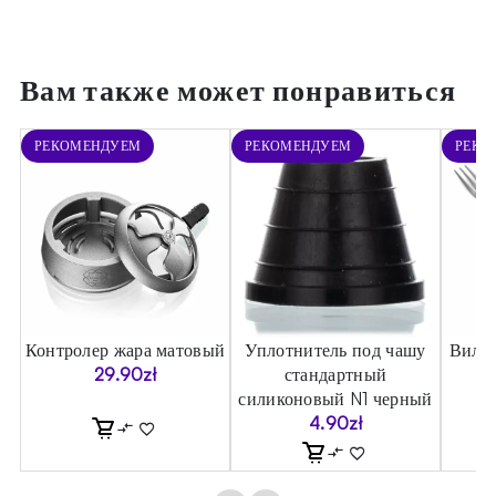
Вам также может понравиться
РЕКОМЕНДУЕМ
РЕКОМЕНДУЕМ
РЕКО
Контролер жара матовый
Уплотнитель под чашу
Вилка
29.90
zł
стандартный
силиконовый N1 черный
4.90
zł