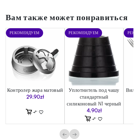
Вам также может понравиться
РЕКОМЕНДУЕМ
РЕКОМЕНДУЕМ
РЕКО
Контролер жара матовый
Уплотнитель под чашу
Вилка
29.90
zł
стандартный
силиконовый N1 черный
4.90
zł
←
→