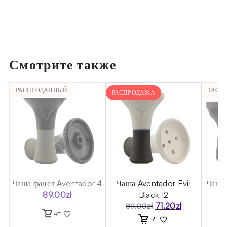
Смотрите также
РАСПРОДАННЫЙ
РАСП
РАСПРОДАЖА
a
Чаша фанел Aventador 4
Чаша Aventador Evil
Чаша 
89.00
zł
Black 12
zł
71.20
zł
89.00
Первоначальная
Текущая
цена
цена: