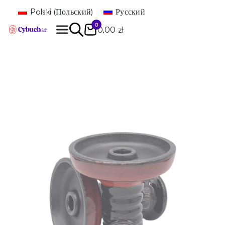
Polski
(
Польский
)
Русский
0
0,00 zł
Найти