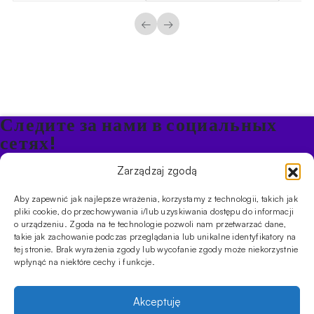
составляла
71.20zł.
89.00zł.
←
→
Следите за нами в социальных
сетях!
Будьте в курсе акций и новостей в Кальяне
Zarządzaj zgodą
Aby zapewnić jak najlepsze wrażenia, korzystamy z technologii, takich jak
ПРОДУКТЫ
pliki cookie, do przechowywania i/lub uzyskiwania dostępu do informacji
o urządzeniu. Zgoda na te technologie pozwoli nam przetwarzać dane,
Кальяны
Чаши
Угли и розжиг
Продукты безникотиновые
takie jak zachowanie podczas przeglądania lub unikalne identyfikatory na
ИНФОРМАЦИЯ
tej stronie. Brak wyrażenia zgody lub wycofanie zgody może niekorzystnie
АКЦИИ
FAQ
Фирмы
Правила работы магазина
Политика
wpłynąć na niektóre cechy i funkcje.
конфиденциальности
УСЛУГИ
Akceptuję
Оптовое предложение
Магазин
Обучения
Мероприятия