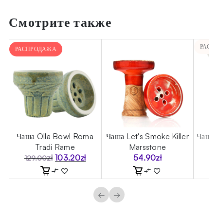
Смотрите также
РАСП
РАСПРОДАЖА
Чаша Olla Bowl Roma
Чаша Let's Smoke Killer
Чаша 
Tradi Rame
Marsstone
zł
103.20
zł
54.90
zł
129.00
льная
Первоначальная
Текущая
цена
цена:
составляла
103.20zł.
129.00zł.
←
→