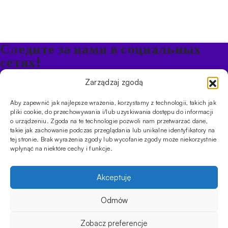
Следите за нами в социальных
сетях!
Будьте в курсе акций и новостей в Кальяне
Zarządzaj zgodą
Aby zapewnić jak najlepsze wrażenia, korzystamy z technologii, takich jak
ПРОДУКТЫ
pliki cookie, do przechowywania i/lub uzyskiwania dostępu do informacji
o urządzeniu. Zgoda na te technologie pozwoli nam przetwarzać dane,
Кальяны
Чаши
Угли и розжиг
Продукты безникотиновые
takie jak zachowanie podczas przeglądania lub unikalne identyfikatory na
ИНФОРМАЦИЯ
tej stronie. Brak wyrażenia zgody lub wycofanie zgody może niekorzystnie
АКЦИИ
FAQ
Фирмы
Правила работы магазина
Политика
wpłynąć na niektóre cechy i funkcje.
конфиденциальности
УСЛУГИ
Akceptuję
Оптовое предложение
Магазин
Обучения
Мероприятия
CYBUCH - SHISHA SKLEP
Odmów
Cybuch- это не просто магазин. Это центр знаний о культуре
129.00
zł
Не в наличии
кальяна, и с помощью наших гидов вы сможете устроить
Zobacz preferencje