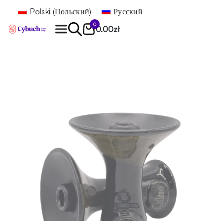
Polski
(
Польский
)
Русский
0
0.00
zł
Найти