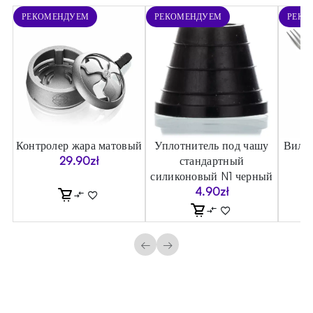
РЕКОМЕНДУЕМ
РЕКОМЕНДУЕМ
РЕКО
Контролер жара матовый
Уплотнитель под чашу
Вилка
29.90
zł
стандартный
силиконовый N1 черный
4.90
zł
←
→