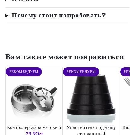
Почему стоит попробовать?
Вам также может понравиться
РЕКОМЕНДУЕМ
РЕКОМЕНДУЕМ
РЕКО
Контролер жара матовый
Уплотнитель под чашу
Вилка
)
29.90
zł
стандартный