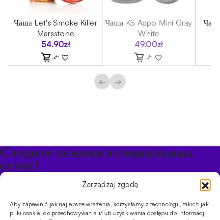
sh
Чаша Let's Smoke Killer
Чаша KS Appo Mini Gray
Чаша
Marsstone
White
54.90
zł
49.00
zł
12
←
→
Следите за нами в социальных
сетях!
Будьте в курсе акций и новостей в Кальяне
Zarządzaj zgodą
Aby zapewnić jak najlepsze wrażenia, korzystamy z technologii, takich jak
ПРОДУКТЫ
pliki cookie, do przechowywania i/lub uzyskiwania dostępu do informacji