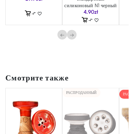
силиконовый N1 черный
4.90
zł
←
→
Смотрите также
РАСПРОДАННЫЙ
РАСП