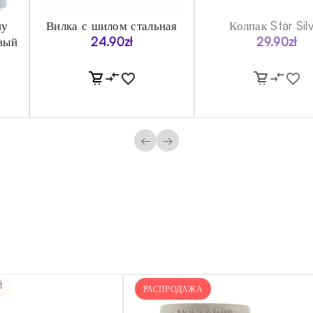
шу
Вилка с шилом стальная
Колпак Star Sil
вый
24.90
zł
29.90
zł
←
→
Й
РАСПРОДАЖА