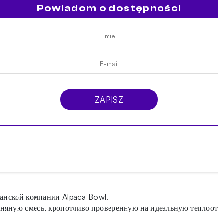
Powiadom o dostępności
ZAPISZ
канской компании Alpaca Bowl.
иняную смесь, кропотливо проверенную на идеальную теплоот