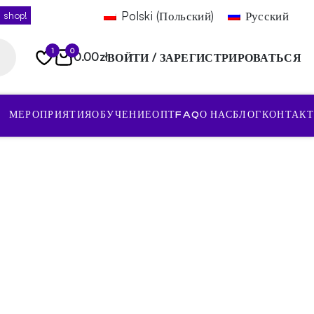
Polski
(
Польский
)
Русский
 shop!
1
0
0.00
zł
ВОЙТИ / ЗАРЕГИСТРИРОВАТЬСЯ
МЕРОПРИЯТИЯ
ОБУЧЕНИЕ
ОПТ
FAQ
О НАС
БЛОГ
КОНТАКТ