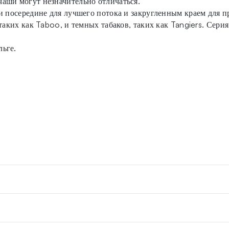
аши могут незначительно отличаться.
ми посередине для лучшего потока и закругленным краем для 
таких как Taboo, и темных табаков, таких как Tangiers. Сери
ьге.