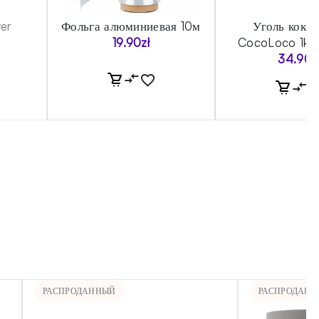
ver
Фольга алюминиевая 10м
Уголь коко
19.90
zł
CocoLoco 1kg
34.90
z
РАСПРОДАННЫЙ
РАСПРОДАН