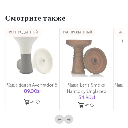
Смотрите также
РАСПРОДАННЫЙ
РАСПРОДАННЫЙ
РАСП
el
Чаша фанел Aventador 5
Чаша Let's Smoke
Чаша 
89.00
zł
Harmony Unglazed
54.90
zł
←
→