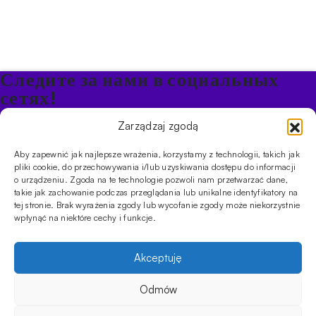
Следите за нами в социальных
сетях!
Будьте в курсе акций и новостей в Кальяне
Zarządzaj zgodą
Aby zapewnić jak najlepsze wrażenia, korzystamy z technologii, takich jak
ПРОДУКТЫ
pliki cookie, do przechowywania i/lub uzyskiwania dostępu do informacji
o urządzeniu. Zgoda na te technologie pozwoli nam przetwarzać dane,
Кальяны
Чаши
Угли и розжиг
Продукты безникотиновые
takie jak zachowanie podczas przeglądania lub unikalne identyfikatory na
ИНФОРМАЦИЯ
tej stronie. Brak wyrażenia zgody lub wycofanie zgody może niekorzystnie
АКЦИИ
FAQ
Фирмы
Правила работы магазина
Политика
wpłynąć na niektóre cechy i funkcje.
конфиденциальности
УСЛУГИ
Akceptuję
Оптовое предложение
Магазин
Обучения
Мероприятия
CYBUCH - SHISHA SKLEP
Odmów
Cybuch- это не просто магазин. Это центр знаний о культуре
179.00
zł
Не в наличии
кальяна, и с помощью наших гидов вы сможете устроить