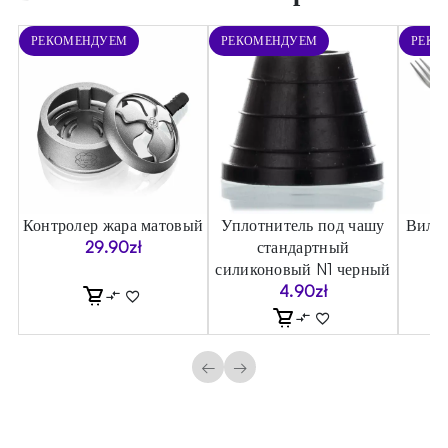
РЕКОМЕНДУЕМ
РЕКОМЕНДУЕМ
РЕКО
Контролер жара матовый
Уплотнитель под чашу
Вилка
)
29.90
zł
стандартный
силиконовый N1 черный
4.90
zł
←
→