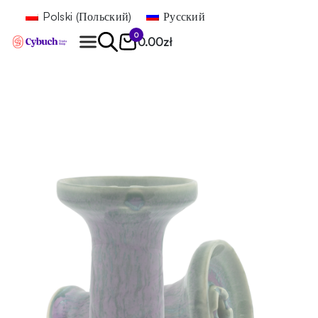
Polski
(
Польский
)
Русский
0
0.00
zł
Найти