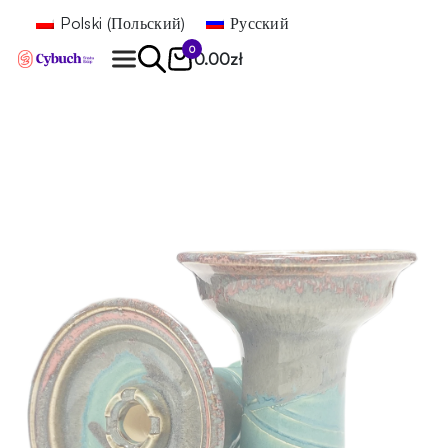
Polski
(
Польский
)
Русский
0
0.00
zł
Найти