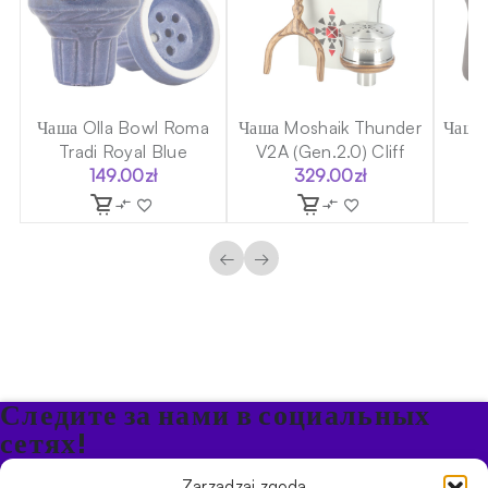
a
Чаша Olla Bowl Roma
Чаша Moshaik Thunder
Чаша 
Tradi Royal Blue
V2A (Gen.2.0) Cliff
Bl
149.00
zł
329.00
zł
←
→
Следите за нами в социальных
сетях!
Будьте в курсе акций и новостей в Кальяне
Zarządzaj zgodą