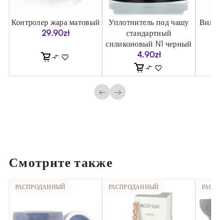
Контролер жара матовый
Уплотнитель под чашу
Вилка
)
29.90
zł
стандартный
силиконовый N1 черный
4.90
zł
←
→
Смотрите также
РАСПРОДАННЫЙ
РАСПРОДАННЫЙ
РАСП