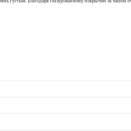
чень густым. Благодаря глазурованному покрытию за чашой оче