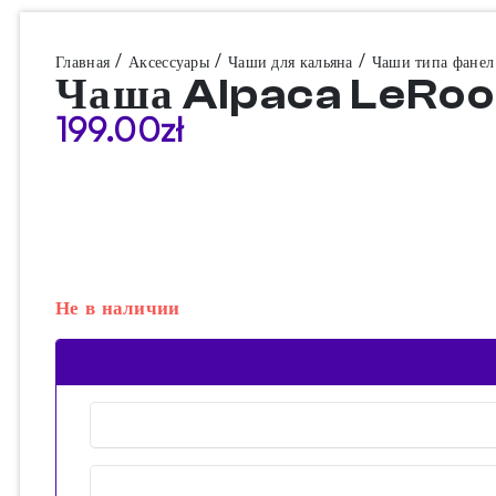
/
/
/
Главная
Аксессуары
Чаши для кальяна
Чаши типа фанел
Чаша Alpaca LeRoo
199.00
zł
Не в наличии