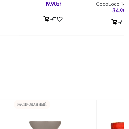
19.90
zł
CocoLoco 1kg
34.90
z
РАСПРОДАННЫЙ