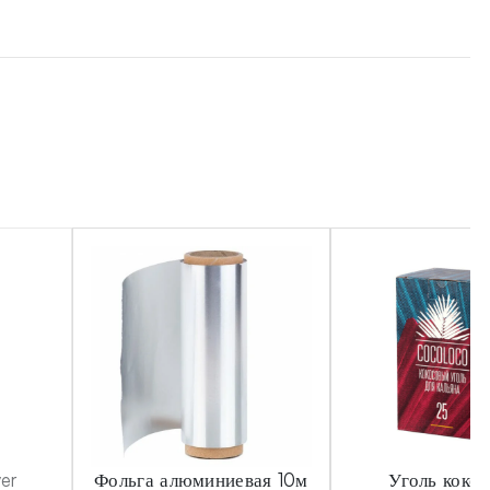
ver
Фольга алюминиевая 10м
Уголь коко