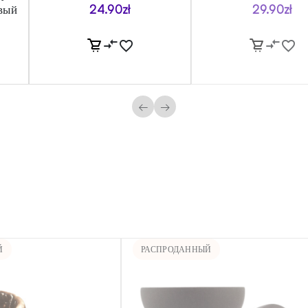
вый
24.90
zł
29.90
zł
←
→
Й
РАСПРОДАННЫЙ