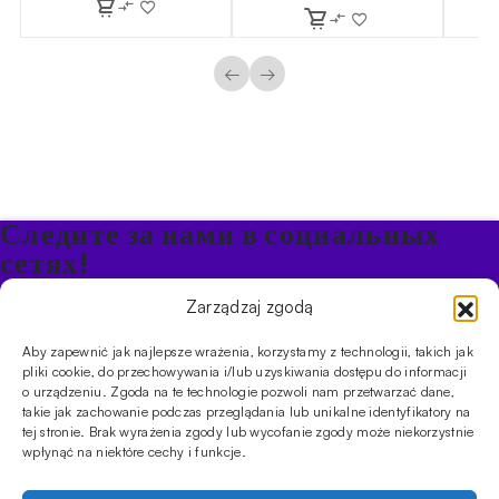
←
→
Следите за нами в социальных
сетях!
Будьте в курсе акций и новостей в Кальяне
Zarządzaj zgodą
Aby zapewnić jak najlepsze wrażenia, korzystamy z technologii, takich jak
ПРОДУКТЫ
pliki cookie, do przechowywania i/lub uzyskiwania dostępu do informacji
o urządzeniu. Zgoda na te technologie pozwoli nam przetwarzać dane,
Кальяны
Чаши
Угли и розжиг
Продукты безникотиновые
takie jak zachowanie podczas przeglądania lub unikalne identyfikatory na
ИНФОРМАЦИЯ
tej stronie. Brak wyrażenia zgody lub wycofanie zgody może niekorzystnie
АКЦИИ
FAQ
Фирмы
Правила работы магазина
Политика
wpłynąć na niektóre cechy i funkcje.
конфиденциальности