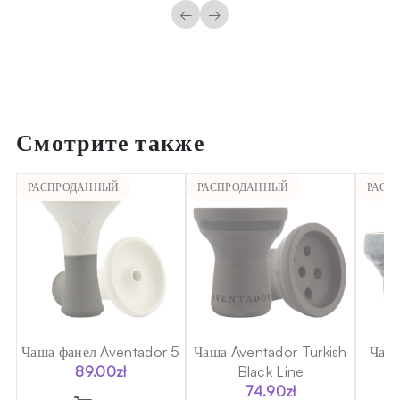
←
→
Смотрите также
РАСПРОДАННЫЙ
РАСПРОДАННЫЙ
РАСП
sh
Чаша фанел Aventador 5
Чаша Aventador Turkish
Чаша
89.00
zł
Black Line
T
74.90
zł