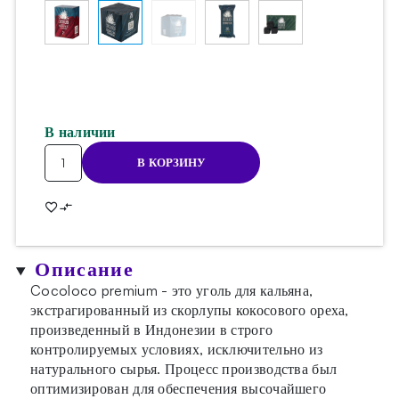
В наличии
Количество
В КОРЗИНУ
товара
Уголь
кокосовый
CocoLoco
1kg
Описание
(26mm)
Cocoloco premium - это уголь для кальяна,
экстрагированный из скорлупы кокосового ореха,
произведенный в Индонезии в строго
контролируемых условиях, исключительно из
натурального сырья. Процесс производства был
оптимизирован для обеспечения высочайшего