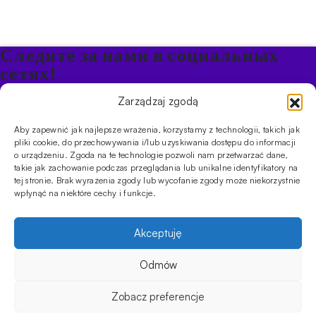
Следите за нами в социальных
сетях!
Будьте в курсе акций и новостей в Кальяне
Zarządzaj zgodą
Aby zapewnić jak najlepsze wrażenia, korzystamy z technologii, takich jak
ПРОДУКТЫ
pliki cookie, do przechowywania i/lub uzyskiwania dostępu do informacji
o urządzeniu. Zgoda na te technologie pozwoli nam przetwarzać dane,
Кальяны
Чаши
Угли и розжиг
Продукты безникотиновые
takie jak zachowanie podczas przeglądania lub unikalne identyfikatory na
ИНФОРМАЦИЯ
tej stronie. Brak wyrażenia zgody lub wycofanie zgody może niekorzystnie
АКЦИИ
FAQ
Фирмы
Правила работы магазина
Политика
wpłynąć na niektóre cechy i funkcje.
конфиденциальности
УСЛУГИ
Akceptuję
Оптовое предложение
Магазин
Обучения
Мероприятия
CYBUCH - SHISHA SKLEP
Odmów
Cybuch- это не просто магазин. Это центр знаний о культуре
кальяна, и с помощью наших гидов вы сможете устроить
Zobacz preferencje
восхитительную сессию, которая порадует ваших друзей. Мы