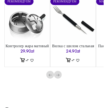
РЕКОМЕНДУЕМ
РЕКОМЕНДУЕМ
МАРА
я
Контролер жара матовый
Вилка с шилом стальная
Паст
г)
29.90
zł
24.90
zł
←
→