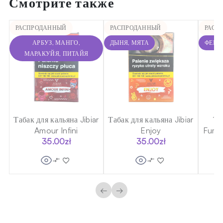
Смотрите также
РАСПРОДАННЫЙ
РАСПРОДАННЫЙ
РАСП
АРБУЗ, МАНГО,
ДЫНЯ, МЯТА
ФЕЙХ
МАРАКУЙЯ, ПИТАЙЯ
Табак для кальяна Jibiar
Табак для кальяна Jibiar
Та
Amour Infini
Enjoy
Fumel
35.00
zł
35.00
zł
←
→