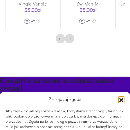
Vingle Vangle
Sw Man Mi
Fumel
35.00
zł
35.00
zł
←
→
Следите за нами в социальных
сетях!
Будьте в курсе акций и новостей в Кальяне
Zarządzaj zgodą
Aby zapewnić jak najlepsze wrażenia, korzystamy z technologii, takich jak
ПРОДУКТЫ
pliki cookie, do przechowywania i/lub uzyskiwania dostępu do informacji
o urządzeniu. Zgoda na te technologie pozwoli nam przetwarzać dane,
Кальяны
Чаши
Угли и розжиг
Продукты безникотиновые
takie jak zachowanie podczas przeglądania lub unikalne identyfikatory na