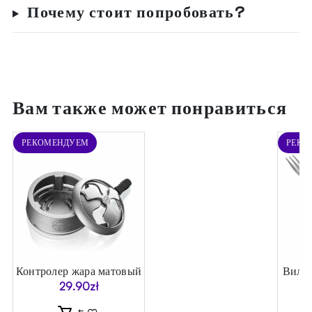
Почему стоит попробовать?
Вам также может понравиться
РЕКОМЕНДУЕМ
РЕКО
я
Контролер жара матовый
Вилка
г)
29.90
zł