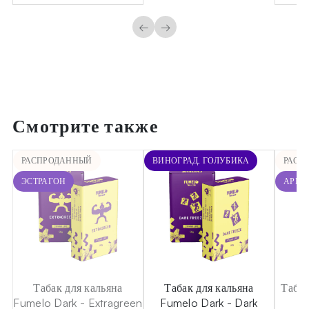
←
→
Смотрите также
РАСПРОДАННЫЙ
ВИНОГРАД, ГОЛУБИКА
РАСП
ЭСТРАГОН
АРБУ
Табак для кальяна
Табак для кальяна
Табак
o
Fumelo Dark - Extragreen
Fumelo Dark - Dark