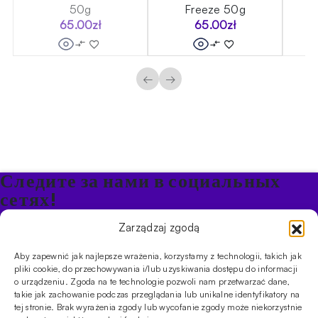
50g
Freeze 50g
65.00
zł
65.00
zł
←
→
Следите за нами в социальных
сетях!
Будьте в курсе акций и новостей в Кальяне
Zarządzaj zgodą
Aby zapewnić jak najlepsze wrażenia, korzystamy z technologii, takich jak
ПРОДУКТЫ
pliki cookie, do przechowywania i/lub uzyskiwania dostępu do informacji
o urządzeniu. Zgoda na te technologie pozwoli nam przetwarzać dane,
Кальяны
Чаши
Угли и розжиг
Продукты безникотиновые
takie jak zachowanie podczas przeglądania lub unikalne identyfikatory na
ИНФОРМАЦИЯ
tej stronie. Brak wyrażenia zgody lub wycofanie zgody może niekorzystnie