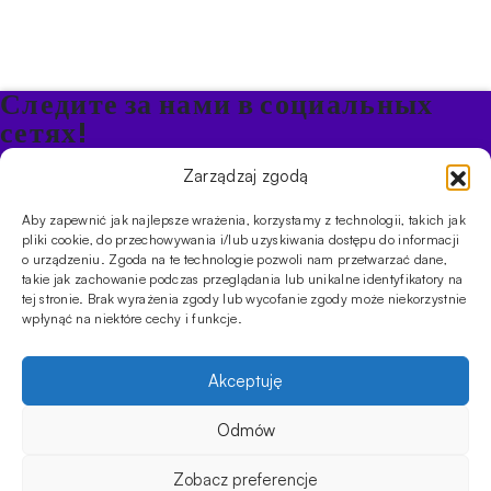
Следите за нами в социальных
сетях!
Будьте в курсе акций и новостей в Кальяне
Zarządzaj zgodą
Aby zapewnić jak najlepsze wrażenia, korzystamy z technologii, takich jak
ПРОДУКТЫ
pliki cookie, do przechowywania i/lub uzyskiwania dostępu do informacji
o urządzeniu. Zgoda na te technologie pozwoli nam przetwarzać dane,
Кальяны
Чаши
Угли и розжиг
Продукты безникотиновые
takie jak zachowanie podczas przeglądania lub unikalne identyfikatory na
ИНФОРМАЦИЯ
tej stronie. Brak wyrażenia zgody lub wycofanie zgody może niekorzystnie
АКЦИИ
FAQ
Фирмы
Правила работы магазина
Политика
wpłynąć na niektóre cechy i funkcje.
конфиденциальности
УСЛУГИ
Akceptuję
Оптовое предложение
Магазин
Обучения
Мероприятия
CYBUCH - SHISHA SKLEP
Odmów
Cybuch- это не просто магазин. Это центр знаний о культуре
кальяна, и с помощью наших гидов вы сможете устроить
Zobacz preferencje