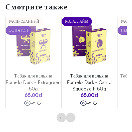
Смотрите также
РАСПРОДАННЫЙ
КОЛА, ЛАЙМ
РАСП
ЭСТРАГОН
ПЕРС
ar
Табак для кальяна
Табак для кальяна
Табак
Fumelo Dark - Extragreen
Fumelo Dark - Can U
50g
Squeeze It 50g
65.00
zł
65.00
zł
←
→