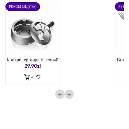
РЕКОМЕНДУЕМ
РЕКО
я
Контролер жара матовый
Вилка
г)
29.90
zł
←
→