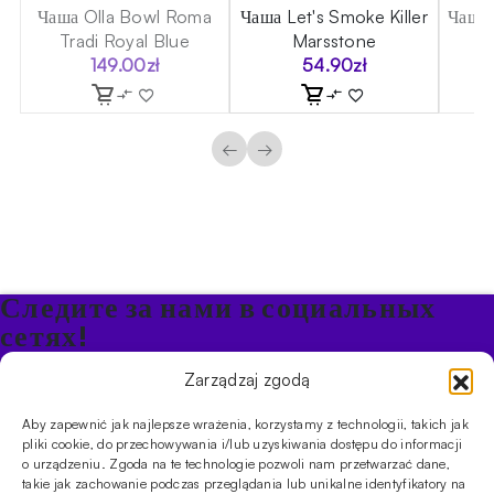
 5
Чаша Olla Bowl Roma
Чаша Let's Smoke Killer
Чаша 
Tradi Royal Blue
Marsstone
149.00
zł
54.90
zł
←
→
Следите за нами в социальных
сетях!
Будьте в курсе акций и новостей в Кальяне
Zarządzaj zgodą
Aby zapewnić jak najlepsze wrażenia, korzystamy z technologii, takich jak
ПРОДУКТЫ
pliki cookie, do przechowywania i/lub uzyskiwania dostępu do informacji
o urządzeniu. Zgoda na te technologie pozwoli nam przetwarzać dane,
Кальяны
Чаши
Угли и розжиг
Продукты безникотиновые
takie jak zachowanie podczas przeglądania lub unikalne identyfikatory na