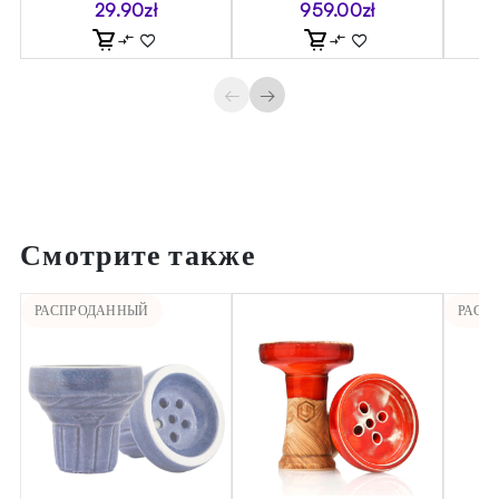
29.90
zł
959.00
zł
←
→
Смотрите также
РАСПРОДАННЫЙ
РАСП