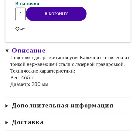
В наличии
Количество
В КОРЗИНУ
товара
Подставка
для
плитки
Shisha-
Описание
Turbine
Подставка для разжигания угля Кальян изготовлена из
тонкой нержавеющей стали с лазерной гравировкой.
Технические характеристики:
Вес: 465 г
Диаметр: 280 мм
Дополнительная информация
Доставка