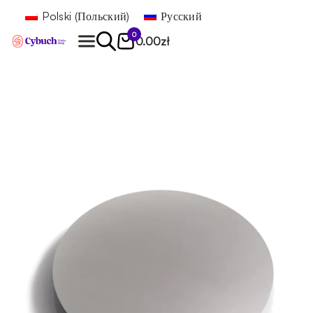
Polski
(
Польский
)
Русский
0
0.00
zł
Найти