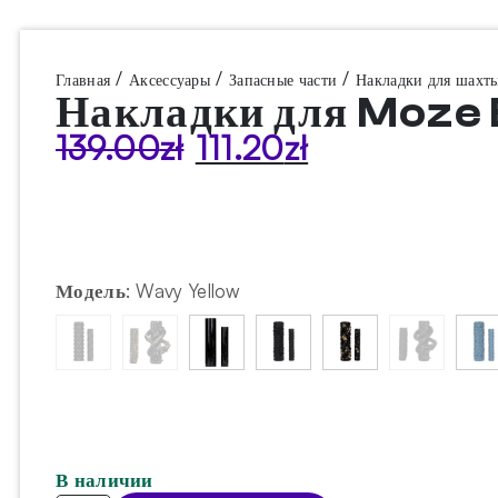
/
/
/
Главная
Аксессуары
Запасные части
Накладки для шахт
Накладки для Moze
139.00
zł
111.20
zł
Первоначальная
Текущая
цена
цена:
составляла
111.20zł.
139.00zł.
Модель
:
Wavy Yellow
В наличии