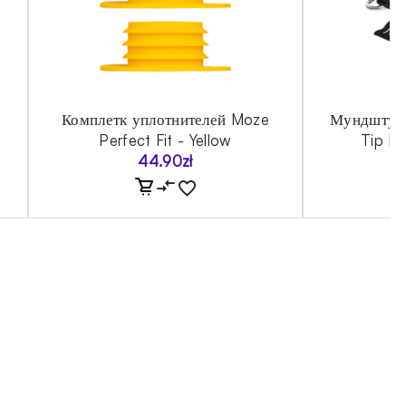
Комплетк уплотнителей Moze
Мундштук
Perfect Fit - Yellow
Tip II
44.90
zł