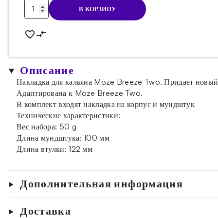
Количество
В КОРЗИНУ
товара
Накладки
для
Moze
Breeze
Описание
Two
Накладка для кальяна Moze Breeze Two. Придает новый
Wavy
Адаптирована к Moze Breeze Two.
Yellow
В комплект входят накладка на корпус и мундштук
Технические характеристики:
Вес набора: 50 g
Длина мундштука: 100 мм
Длина втулки: 122 мм
Дополнительная информация
Доставка