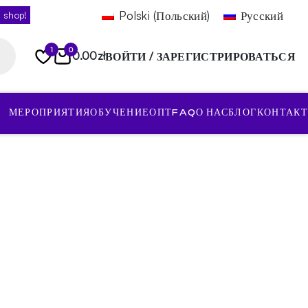
Polski
(
Польский
)
Русский
 shop!
1
0
0.00
zł
ВОЙТИ / ЗАРЕГИСТРИРОВАТЬСЯ
МЕРОПРИЯТИЯ
ОБУЧЕНИЕ
ОПТ
FAQ
О НАС
БЛОГ
КОНТАКТ