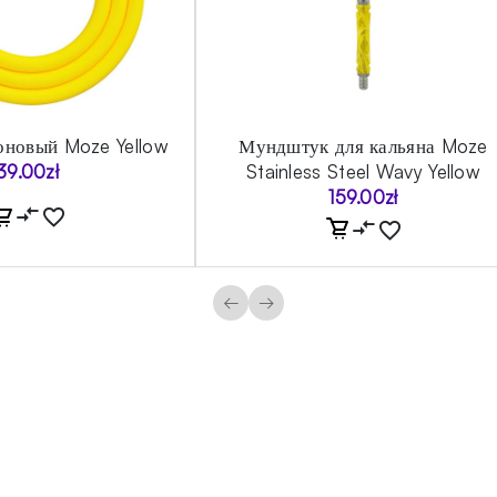
оновый Moze Yellow
Мундштук для кальяна Moze
39.00
zł
Stainless Steel Wavy Yellow
159.00
zł
←
→