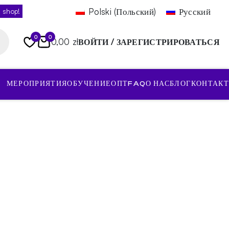
Polski
(
Польский
)
Русский
 shop!
0
0
0,00 zł
ВОЙТИ / ЗАРЕГИСТРИРОВАТЬСЯ
МЕРОПРИЯТИЯ
ОБУЧЕНИЕ
ОПТ
FAQ
О НАС
БЛОГ
КОНТАКТ