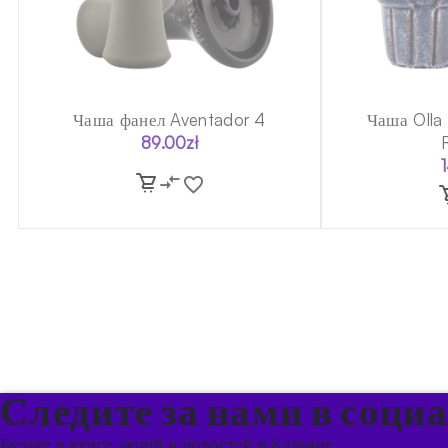
Чаша фанел Aventador 4
Чаша Olla
89.00
zł
Следите за нами в соци
Будьте в курсе акций и новостей в Кальяне