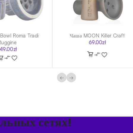
 Bowl Roma Tradi
Чаша MOON Killer Craft
Ruggine
69.00
zł
149.00
zł
←
→
альных сетях!