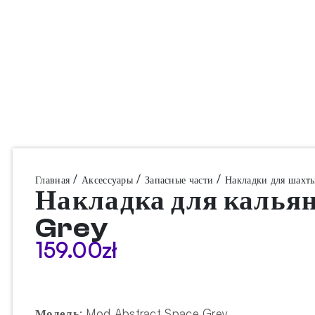
/
/
/
Главная
Аксессуары
Запасные части
Накладки для шахт
Накладка для каль
Grey
159.00
zł
Модель
:
Mod Abstract Space Grey