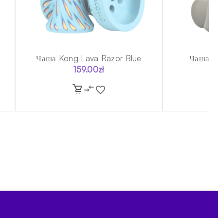
Чаша Kong Lava Razor Blue
Чаша ф
159.00
zł