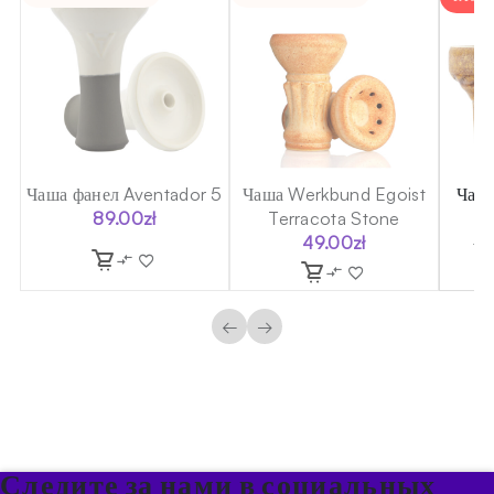
Чаша фанел Aventador 5
Чаша Werkbund Egoist
Чаша
89.00
zł
Terracota Stone
49.00
zł
12
←
→
Следите за нами в социальных