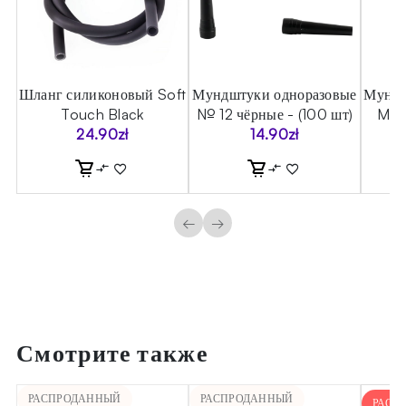
а
Шланг силиконовый Soft
Мундштуки одноразовые
Мундш
on
Touch Black
№ 12 чёрные - (100 шт)
Moze
24.90
zł
14.90
zł
←
→
Смотрите также
РАСПРОДАННЫЙ
РАСПРОДАННЫЙ
РАСП