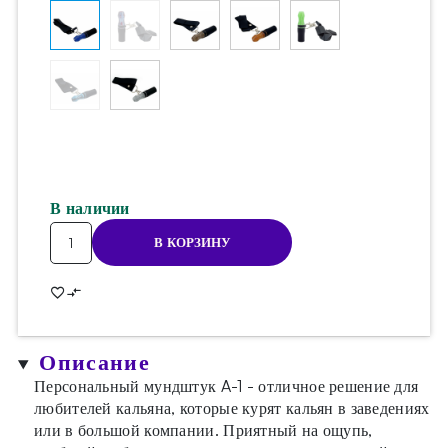
В наличии
Количество
В КОРЗИНУ
товара
Мундштук
персональный
A-
1
Описание
Blue
Персональный мундштук A-1 - отличное решение для
любителей кальяна, которые курят кальян в заведениях
или в большой компании. Приятный на ощупь,