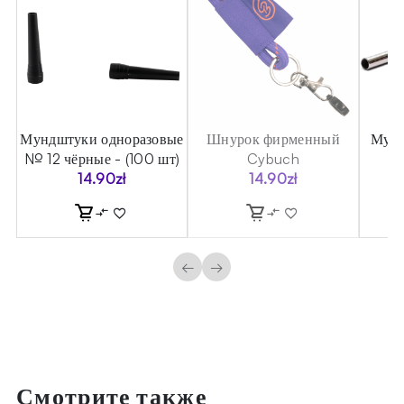
а
Мундштуки одноразовые
Шнурок фирменный
Мунд
on
№ 12 чёрные - (100 шт)
Cybuch
ст
14.90
zł
14.90
zł
←
→
Смотрите также