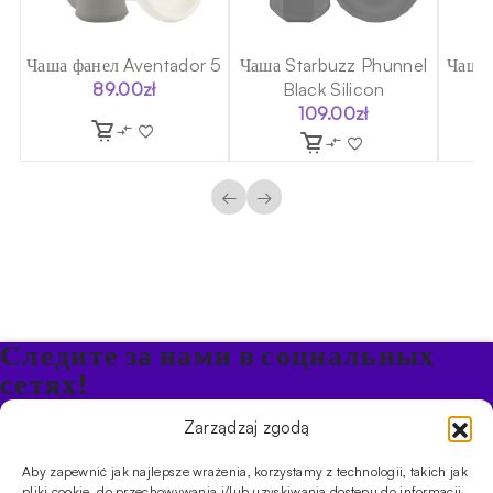
r
Чаша фанел Aventador 5
Чаша Starbuzz Phunnel
Чаша 
89.00
zł
Black Silicon
109.00
zł
←
→
Следите за нами в социальных
сетях!
Будьте в курсе акций и новостей в Кальяне
Zarządzaj zgodą
Aby zapewnić jak najlepsze wrażenia, korzystamy z technologii, takich jak
ПРОДУКТЫ
pliki cookie, do przechowywania i/lub uzyskiwania dostępu do informacji