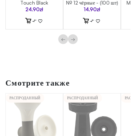
on
Touch Black
№ 12 чёрные - (100 шт)
Moze
24.90
zł
14.90
zł
←
→
Смотрите также
РАСПРОДАННЫЙ
РАСПРОДАННЫЙ
РАСП